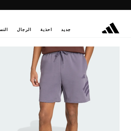
جديد
احذية
الرجال
النس