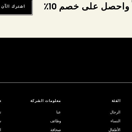
واحصل على خصم 10٪
اشترك الآن
الفئة
معلومات الشركة
د
الرجال
عنا
ت
النساء
وظائف
ش
الأطفال
صحافة
ا