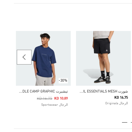
الشورت 
23.75
الرجال rtswear
-30%
ش
ورت TREFOIL ESSENTIALS MESH
ت
يشيرت CODES DOODLE CAMP GRAPHIC
KD 16.75
Price Reduced From
To
KD 16.75
KD 10.89
الرجال Originals
الرجال Sportswear