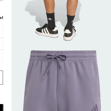
et
اخ