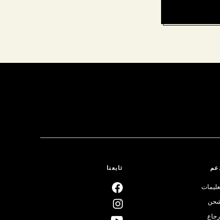
عم
تابعنا
عليمات
حن
رجاع