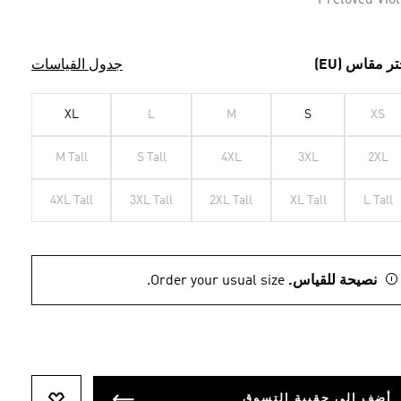
Preloved Viol
تر مقاس (EU)
جدول القياسات
XL
L
M
S
XS
M Tall
S Tall
4XL
3XL
2XL
4XL Tall
3XL Tall
2XL Tall
XL Tall
L Tall
نصيحة للقياس.
Order your usual size.
أضف إلى حقيبة التسوق