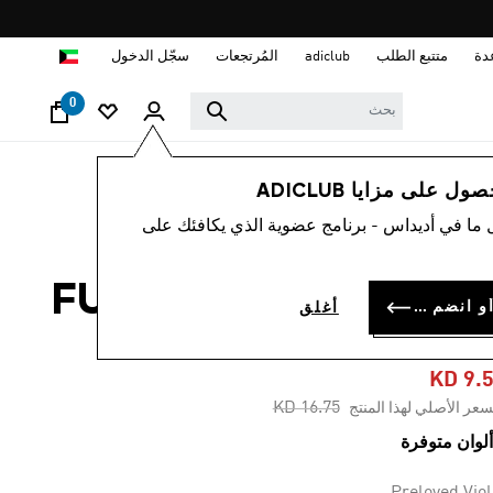
ا
دة
متتبع الطلب
adiclub
المُرتجعات
سجّل الدخول
0
رجال
ملابس
 على مزايا ADICLUB
 ما في أديداس - برنامج عضوية الذي يكافئك على
-40%
شورت FUTURE ICONS
سجل الدخول أو انضم الآن
أغلق
3-STRIPE
KD 9.
Price reduced from
to
KD 16.75
سعر الأصلي لهذا المنتج