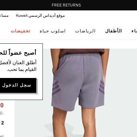
Pause
FREE RETURNS
promotion
موقع أديداس الرسمي Kuwait
مساع
rotation
اء
الأطفال
الرياضات
اسلوب حياة
تخفيضات
ال
أصبح عضواً للحصول
أطلق العنان لأفضل
القيام بما تحب.
S
50
:ال
2 ألوان متوفرة