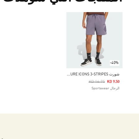
-40%
ش
ورت FUTURE ICONS 3-STRIPES
Price Reduced From
To
KD 16.75
KD 9.50
الرجال Sportswear