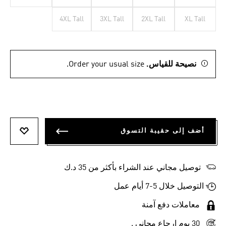
4XL Tall
3XL Tall
2XL Tall
XL Tall
نصيحة للقياس.
Order your usual size.
أضف إلى حقيبة التسوق
أضف إلى
توصيل مجاني عند الشراء بأكثر من 35 د.ك
التوصيل خلال 5-7 أيام عمل
معاملات دفع آمنة
30 يوم إرجاع مجاني .