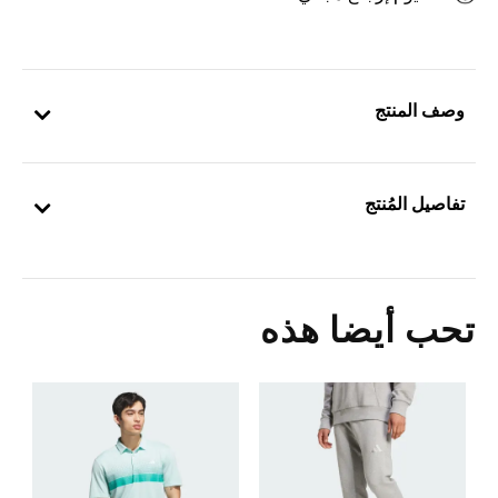
وصف المنتج
تفاصيل المُنتج
تحب أيضا هذه
Price Reduced From
To
6
ا