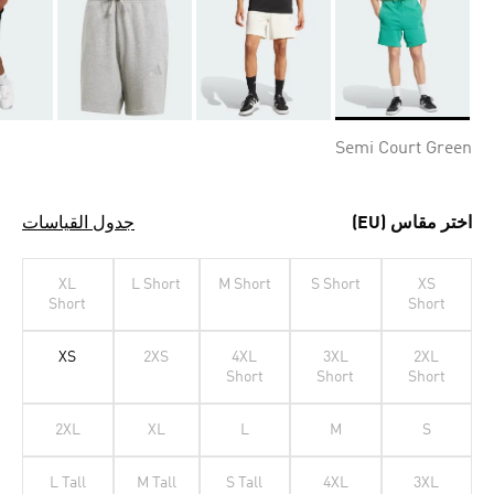
Selected
Semi Court Green
اختر مقاس (EU)
جدول القياسات
XL
L Short
M Short
S Short
XS
Short
Short
XS
2XS
4XL
3XL
2XL
Short
Short
Short
2XL
XL
L
M
S
L Tall
M Tall
S Tall
4XL
3XL