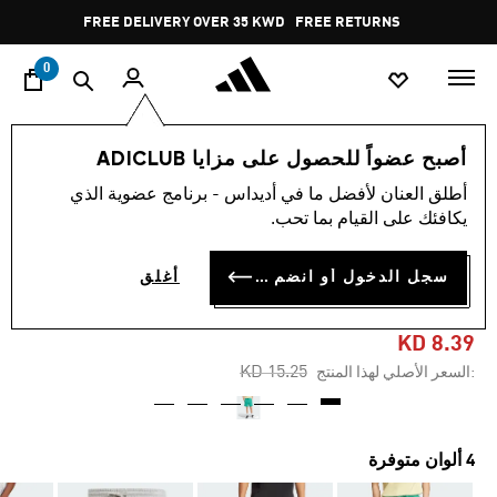
ا
Pause
FREE DELIVERY OVER 35 KWD
FREE RETURNS
promotion
rotation
0
الرجال
ملابس
أصبح عضواً للحصول على مزايا ADICLUB
أطلق العنان لأفضل ما في أديداس - برنامج عضوية الذي
-40%
يكافئك على القيام بما تحب.
شورت ALL SZN FRENCH
سجل الدخول أو انضم الآن
أغلق
TERRY
KD 8.39
Price reduced from
to
KD 15.25
:السعر الأصلي لهذا المنتج
4 ألوان متوفرة