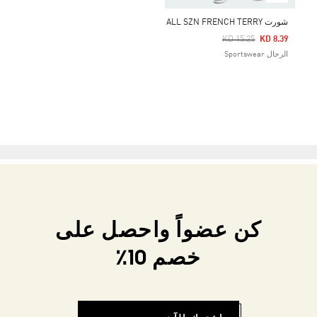
شورت ALL SZN FRENCH TERRY
Price Reduced From
To
KD 15.25
KD 8.39
الرجال Sportswear
كن عضواً واحصل على
خصم 10٪