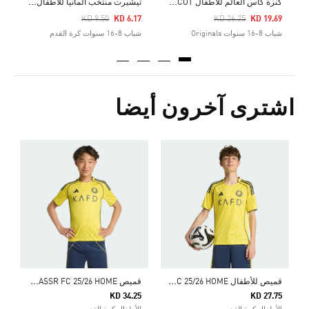
ك
نزة كأس العالم للأطفال FIFA 26™ MASCOT
ت
يشيرت منتخب ألمانيا للأطفال DNA
Price Reduced From
To
Price Reduced From
To
KD 9.50
KD 6.17
KD 26.25
KD 19.69
شباب 8-16 سنوات Originals
شباب 8-16 سنوات كرة القدم
اشترى آخرون أيضا
5
ش
ق
ميص للأطفال ALNASSR FC 25/26 HOME
ق
ميص AL NASSR FC 25/26 HOME
KD 34.25
KD 27.75