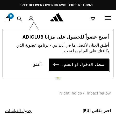
ا
Pause
FREE DELIVERY OVER 35 KWD
FREE RETURNS
promotion
rotation
0
الأطفال
الملابس
أصبح عضواً للحصول على مزايا ADICLUB
أطلق العنان لأفضل ما في أديداس - برنامج عضوية الذي
شورت للأطفال ALNASSR FC
يكافئك على القيام بما تحب.
25/26 HOME
سجل الدخول أو انضم الآن
أغلق
KD 14.25
Night Indigo / Impact Yellow
اختر مقاس (EU)
جدول القياسات