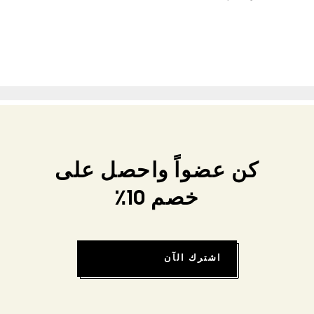
كن عضواً واحصل على
خصم 10٪
اشترك الآن