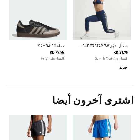
ب
نطال ضيّق ADIDAS ORIGINALS SPORT SUPERSTAR 7/8
حذاء SAMBA OG
KD 47.75
KD 28.75
النساء Gym & Training
النساء Originals
جديد
اشترى آخرون أيضا
5
ا