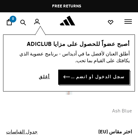
ا
Pause
FREE RETURNS
promotion
rotation
0
الرجال
ملابس
أصبح عضواً للحصول على مزايا ADICLUB
أطلق العنان لأفضل ما في أديداس - برنامج عضوية الذي
شورت سباحة ADICOLOR 8-
يكافئك على القيام بما تحب.
INCH
سجل الدخول أو انضم الآن
أغلق
KD 12.75
Ash Blue
اختر مقاس (EU)
جدول القياسات