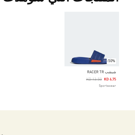
-50%
شبشب RACER TR
Price Reduced From
To
KD 13.50
KD 6.75
Sportswear