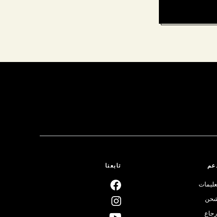
عم
تابعنا
عليمات
حن
رجاع