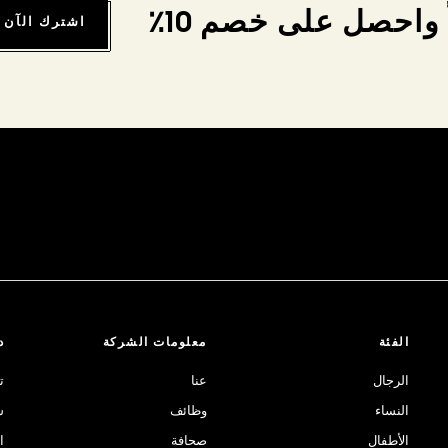
واحصل على خصم 10٪
اشترك الآن
الفئة
معلومات الشركة
د
الرجال
عنا
ت
النساء
وظائف
ش
الأطفال
صحافة
ا