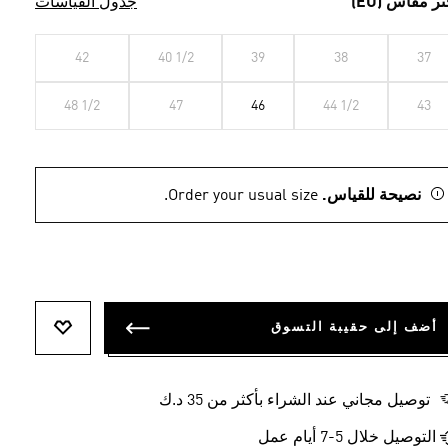
تر مقاس (EU)
جدول القياسات
42
40 1/2
39
38
37
48 1/2
47
46
44 1/2
43
نصيحة للقياس.
Order your usual size.
أضف إلى حقيبة التسوق
أضف إلى ل
توصيل مجاني عند الشراء بأكثر من 35 د.ك
التوصيل خلال 5-7 أيام عمل