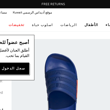
Pause
FREE RETURNS
promotion
موقع أديداس الرسمي Kuwait
مساع
rotation
اء
الأطفال
الرياضات
اسلوب حياة
تخفيضات
اس
أصبح عضواً للحصول
أطلق العنان لأفضل
القيام بما تحب.
شب
75
:ال
ed