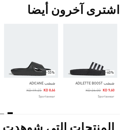
اشترى آخرون أيضا
-55%
-60%
شبشب ADILETTE BOOST
شبشب ADICANE
Price Reduced From
To
Price Reduced From
To
KD 19.25
KD 24.00
KD 8.66
KD 9.60
Sportswear
Sportswear
المنتجات التي شوهدت م