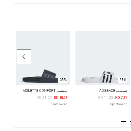
-60%
شبشب TE AYOON
Price Reduced From
To
 7.56
ginals
-35%
-35%
شبشب ADISSAGE
شبشب ADILETTE COMFORT
Price Reduced From
To
Price Reduced From
To
KD 16.75
KD 11.25
KD 10.38
KD 7.31
Sportswear
Sportswear