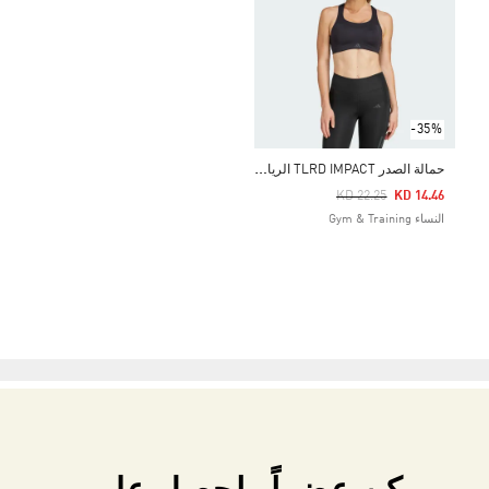
-35%
ح
مالة الصدر TLRD IMPACT الرياضية بدعم عالٍ
Price Reduced From
To
KD 22.25
KD 14.46
النساء Gym & Training