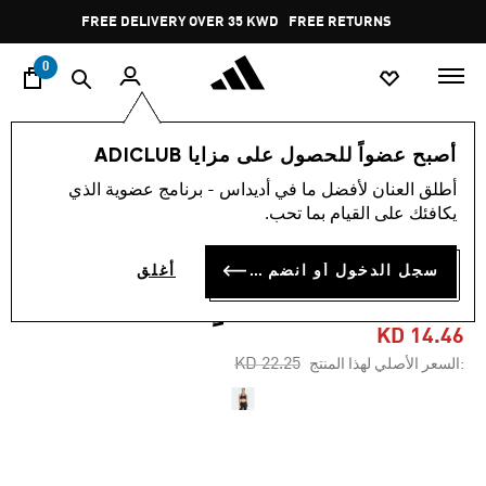
ا
Pause
FREE DELIVERY OVER 35 KWD
FREE RETURNS
promotion
rotation
0
النساء
ملابس
أصبح عضواً للحصول على مزايا ADICLUB
أطلق العنان لأفضل ما في أديداس - برنامج عضوية الذي
-35%
يكافئك على القيام بما تحب.
حمالة الصدر TLRD IMPACT
سجل الدخول أو انضم الآن
أغلق
الرياضية بدعم عالٍ
KD 14.46
Price reduced from
to
KD 22.25
:السعر الأصلي لهذا المنتج