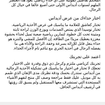
المحكم تفاصيل أيقونية على أي حذاء رياضي. يعود هذا العنصر
الملهم لسنوات أديداس الأولى حتى أصبع عالقا في خيال كل
الرجال.
اختار حذاءك من عرض أديداس
تختار كعاشق للعلامة ما يناسبك في عرض الأحذية الرياضية.
تختار توسيدا الذي يمتص الصدمات ويوزع الوزن لراحة ثابتة
ومتينة تحت كل خطوة. لتمارين رياضية صعبة تميل لحذاء بحشوة
معززة يعطيك مزيدًا من الطاقة. إن الأفضل للمشي والتنزه هو
حذاء بنعل قابل للإزالة بسرعة وخفة. الراحة والأداء هي ما
يفضله الرجال في أحذية الجري مع تناغم تام لأجزاء الحذاء.
اعتمد على تجربتك
تجربتك كرياضي ملتزم وكرجل ذي ذوق وقدرة على الاختيار
تجعلك لا تحتار في اختيار ما يناسبك في تشكيلة الأحذية الرجالية
من أديداس. ستدرك بحسك ودقة نظرتك مدى الإتقان الذي صُمم
به كل موديل. عليك فقط مراجعة وصف كل منتج لتفهم الأشياء
المستجدة التي تستشرف معها المستقبل ولم يسبق لك رؤيتها
في أرشيف أديداس الحافل.