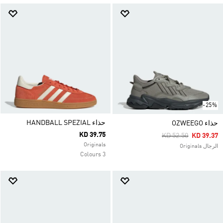
-25%
حذاء HANDBALL SPEZIAL
حذاء OZWEEGO
KD 39.75
Price Reduced Fro
To
KD 52.50
KD 39.37
Originals
الرجال Originals
3 Colours