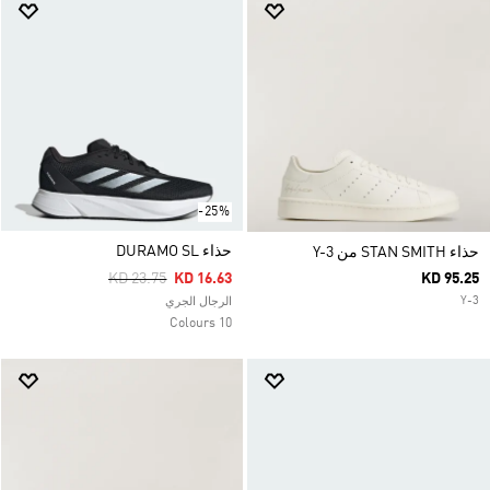
-25%
حذاء DURAMO SL
حذاء STAN SMITH من Y-3
Price Reduced From
To
KD 23.75
KD 16.63
KD 95.25
Y-3
الرجال الجري
10 Colours