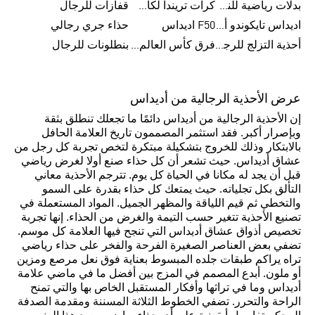
بدلات رياضية للنساء
كرات تريندا لكأس العالم FIFA 26™
قفازات للرجال
اديداس تايكوندو أورجنالز
F50 اديداس
حذاء جري رجالي
أحذية التزلج للرجال
فرق كأس العالم FIFA 26™
بنطلونات للرجال
عرض الأحذية الرجالية من أديداس
إن الأحذية الرجالية من أديداس دائمًا ما تجعلك تنطلق بثقة
وبإصرار أكبر. فقد استثمر المصممون تاريخ العلامة الحافل
بالابتكار وذلك للخروج بتشكيلة مبتكرة لتخص تجربة كل رجل من
عشاق أديداس. حيث تشعر أن كل حذاء صنع أولا لغرض رياضي
قبل أن يجد له مكانا في الحياة كل يوم. تترجم الأحذية معاني
التألق بكل تجلياته. حيث يمتعك كل حذاء بقدرة على السمو
والتخطي ثم قيم اللياقة والمظهر الجميل. المواد المستعملة في
تصنيع الأحذية تتغير حسب التيمة والغرض من الحذاء. إنها تجربة
تخصيص أذواق عشاق أديداس التي تنجح فيها العلامة كل موسم.
تضفي بعض العناصر الصغيرة الفرحة والفخر على حذاء رياضي
تراه يراكم طبقات جلده المبسوط بعناية فوق نعل مرصع ومزين
أو ملون. أبدع المصمم في المزج بين أفضل ما في ماضي علامة
أديداس وما في تراثها وأفكار المستقبل الخاص بها والتي تمنح
الراحة والتحرر. تضفي الخطوط الثلاثة المسننة ومقدمة الصدفة