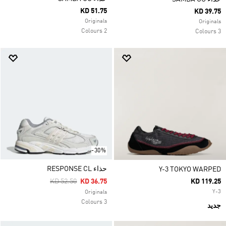
KD 51.75
KD 39.75
Originals
Originals
2 Colours
3 Colours
-30%
حذاء RESPONSE CL
Y-3 TOKYO WARPED
Price Reduced From
To
KD 52.50
KD 36.75
KD 119.25
Y-3
Originals
3 Colours
جديد