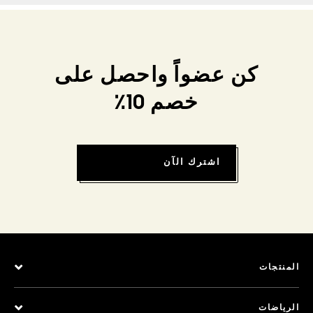
كن عضواً واحصل على
خصم 10٪
اشترك الآن
المنتجات
الرياضات