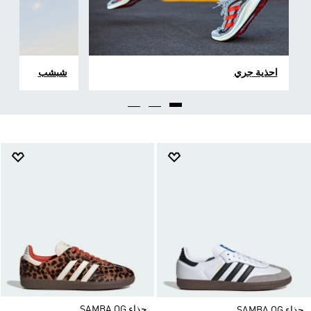
احذية جري
شبشب
حذاء SAMBA OG
حذاء SAMBA OG