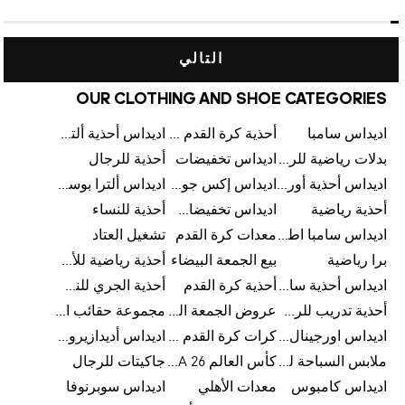
التالي
OUR CLOTHING AND SHOE CATEGORIES
اديداس سامبا
أحذية كرة القدم للرجال
اديداس أحذية ألترا بوست للرجال
بدلات رياضية للرجال
اديداس تخفيضات
أحذية للرجال
اديداس أحذية أورجينالز
اديداس إكس جود بيلينغهام
اديداس ألترا بوست
أحذية رياضية
اديداس تخفيضات للأطفال
أحذية للنساء
اديداس سامبا اطفال
معدات كرة القدم
تشغيل العتاد
برا رياضية
بيع الجمعة البيضاء
أحذية رياضية للأطفال
اديداس أحذية سامبا للنساء
أحذية كرة القدم
أحذية الجري للنساء
أحذية تدريب للرجال
عروض الجمعة البيضاء للرجال
مجموعة حقائب الظهر
اديداس اورجينال ملابس
كرات كرة القدم للرجال
اديداس أديدازيرو معدات الجري
ملابس السباحة للرجال
كأس العالم FIFA 26™
جاكيتات للرجال
اديداس كامبوس
معدات الأهلي
اديداس سوبرنوفا