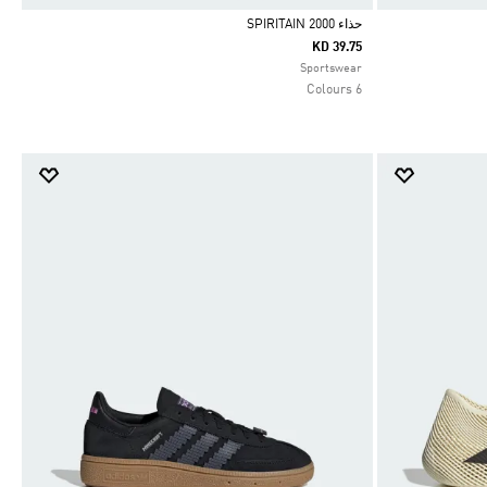
حذاء SPIRITAIN 2000
KD 39.75
Selected
Sportswear
6 Colours