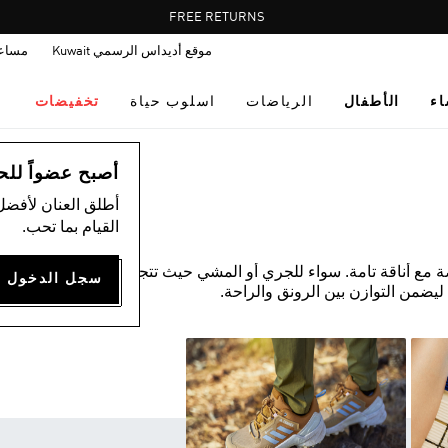
Pause
FREE RETURNS
promotion
موقع أديداس الرسمي Kuwait
مساع
rotation
اء
الأطفال
الرياضات
اسلوب حياة
تخفيضات
أصبح عضواً للحصول
أطلق العنان لأفضل
القيام بما تحب.
ة مع أناقة تامة. سواء للجري أو المشي حيث تتجاوب تشكيلة
ليضمن التوازن بين الرونق والراحة.