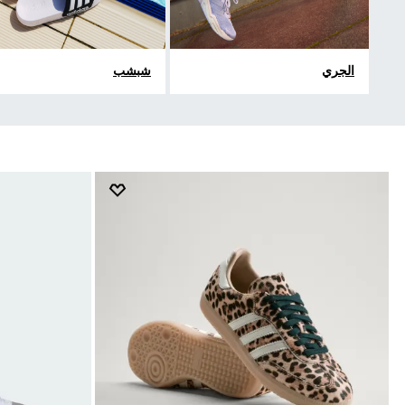
الجري
شبشب