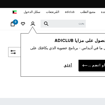
ا
دة
متتبع الطلب
adiclub
المُرتجعات
سجّل الدخول
0
 على مزايا ADICLUB
 ما في أديداس - برنامج عضوية الذي يكافئك على
فلتر و صنف
سجل الدخول أو انضم الآن
أغلق