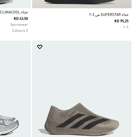
حذاء CLIMACOOL
حذاء SUPERSTAR من Y-3
KD 63.50
KD 95.25
Selected
Sportswear
Y-3
2 Colours