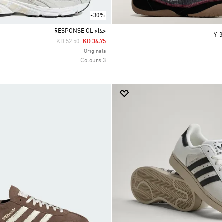
-30%
حذاء RESPONSE CL
Y-
Price Reduced From
To
KD 52.50
KD 36.75
Selected
Originals
3 Colours