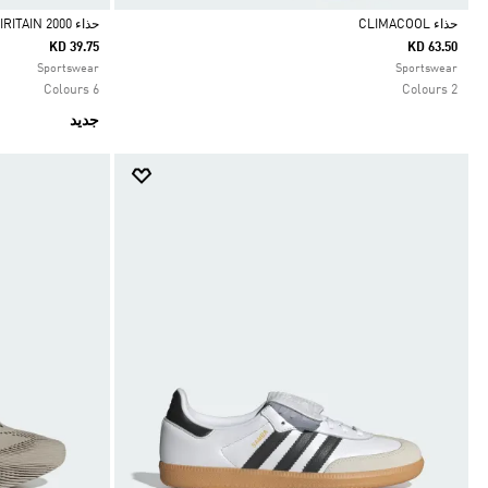
حذاء CLIMACOOL
حذاء SPIRITAIN 2000
KD 39.75
KD 63.50
Selected
Selected
Sportswear
Sportswear
6 Colours
2 Colours
جديد