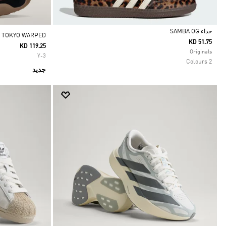
حذاء SAMBA OG
3 TOKYO WARPED
KD 51.75
KD 119.25
Selected
Originals
Y-3
2 Colours
جديد