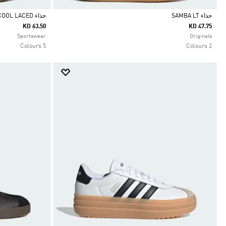
حذاء SAMBA LT
حذاء CLIMACOOL LACED
KD 63.50
KD 47.75
Selected
Selected
Sportswear
Originals
5 Colours
2 Colours