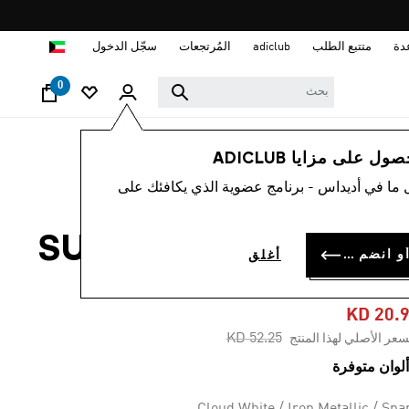
ا
دة
متتبع الطلب
adiclub
المُرتجعات
سجّل الدخول
0
نساء
أحذية
 على مزايا ADICLUB
 ما في أديداس - برنامج عضوية الذي يكافئك على
-60%
حذاء SUPERNOVA RISE
سجل الدخول أو انضم الآن
أغلق
RUNNIN
KD 20.
Price reduced from
to
KD 52.25
سعر الأصلي لهذا المنتج