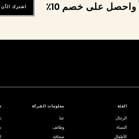
واحصل على خصم 10٪
اشترك الآن
الفئة
معلومات الشركة
د
الرجال
عنا
ت
النساء
وظائف
ش
الأطفال
صحافة
ا