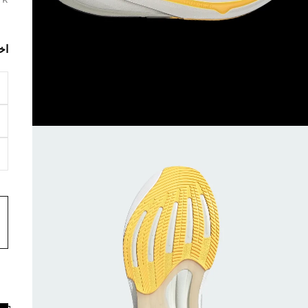
rk
اخ