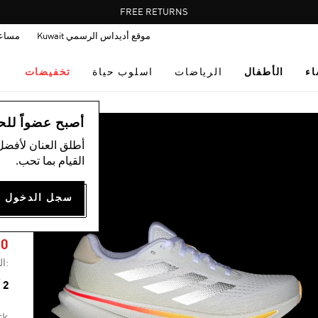
Pause
FREE DELIVERY OVER 35 KWD
FREE RETURNS
promotion
موقع أديداس الرسمي Kuwait
مساع
rotation
اء
الأطفال
الرياضات
اسلوب حياة
تخفيضات
ال
أصبح عضواً للحصول
أطلق العنان لأفضل
القيام بما تحب.
G
90
:ال
2 ألوان متوفرة