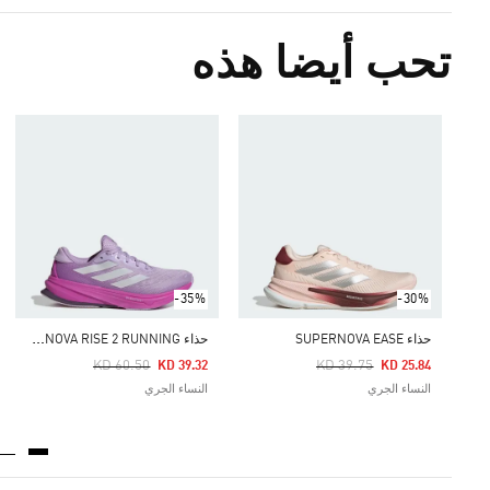
تحب أيضا هذه
-35%
-30%
ح
ذاء SUPERNOVA RISE 2 RUNNING
حذاء SUPERNOVA EASE
Price Reduced From
Price Reduced From
To
To
KD 60.50
KD 39.75
KD 39.32
KD 25.84
النساء الجري
النساء الجري