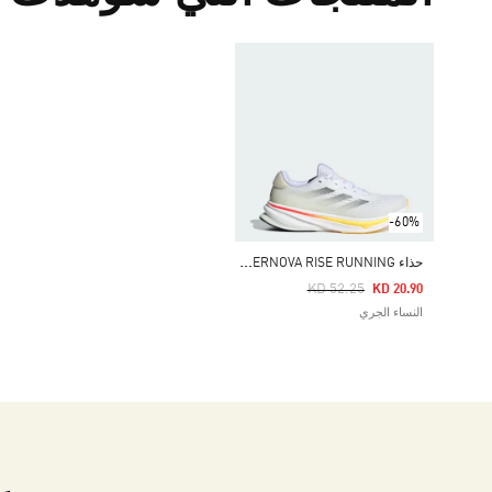
-60%
ح
ذاء SUPERNOVA RISE RUNNING
Price Reduced From
To
KD 52.25
KD 20.90
النساء الجري