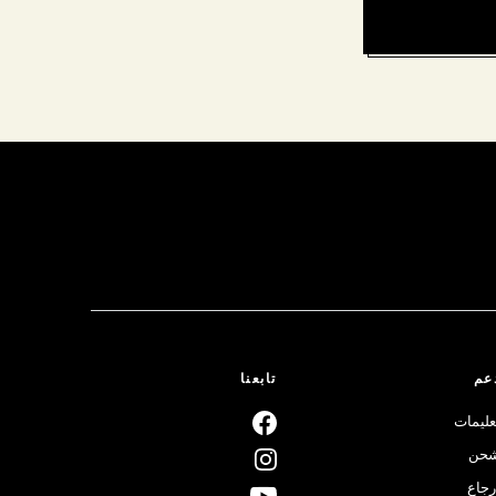
عم
تابعنا
عليمات
حن
رجاع