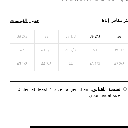
Cloud White / Iron Metallic / Spa
تر مقاس (EU)
جدول القياسات
38 2/3
38
37 1/3
36 2/3
36
42
41 1/3
40 2/3
40
39 1/3
45 1/3
44 2/3
44
43 1/3
42 2/3
نصيحة للقياس.
Order at least 1 size larger than
your usual size.