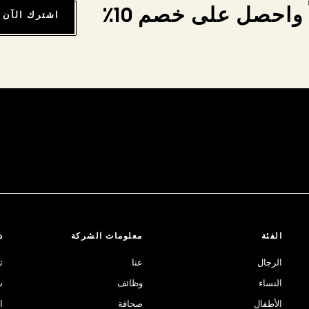
واحصل على خصم 10٪
اشترك الآن
الفئة
معلومات الشركة
د
الرجال
عنا
ت
النساء
وظائف
ش
الأطفال
صحافة
ا