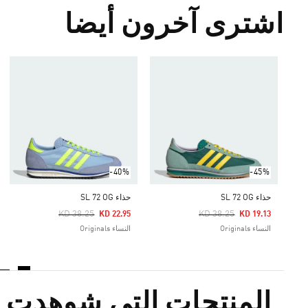
اشترى آخرون أيضا
-40%
-45%
حذاء SL 72 OG
حذاء SL 72 OG
Price Reduced From
To
Price Reduced From
To
KD 38.25
KD 38.25
KD 22.95
KD 19.13
النساء Originals
النساء Originals
المنتجات التي شوهدت م