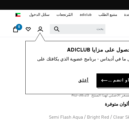
ا
دة
متتبع الطلب
adiclub
المُرتجعات
سجّل الدخول
0
نساء
أحذية
 على مزايا ADICLUB
 ما في أديداس - برنامج عضوية الذي يكافئك على
-60%
اء SL 72 OG
سجل الدخول أو انضم الآن
أغلق
KD 15.
Price reduced from
to
KD 38.25
سعر الأصلي لهذا المنتج
Semi Flash Aqua / Bright Red / Clear S