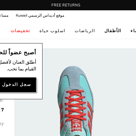
Pause
FREE RETURNS
promotion
موقع أديداس الرسمي Kuwait
مساع
rotation
اء
الأطفال
الرياضات
اسلوب حياة
تخفيضات
ال
أصبح عضواً للحصول
أطلق العنان لأفضل
القيام بما تحب.
حذ
30
:ال
7 ألوان متوفرة
ky