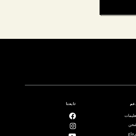
عم
تابعنا
عليمات
حن
رجاع