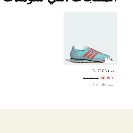
-60%
حذاء SL 72 OG
Price Reduced From
To
KD 38.25
KD 15.30
النساء Originals