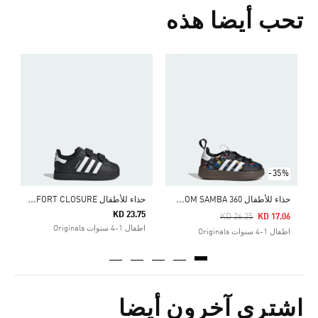
تحب أيضا هذه
ح
5
ا
-35%
ح
ذاء للأطفال ADIDAS DISNEY ADIFOM SAMBA 360
ح
ذاء للأطفال SUPERSTAR II COMFORT CLOSURE
KD 23.75
Price Reduced From
To
KD 26.25
KD 17.06
اطفال 1-4 سنوات Originals
اطفال 1-4 سنوات Originals
اشترى آخرون أيضا