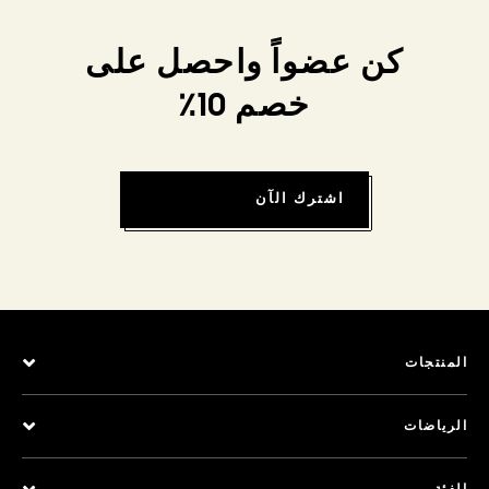
كن عضواً واحصل على
خصم 10٪
اشترك الآن
المنتجات
الرياضات