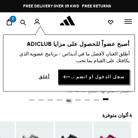
ا
Pause
FREE DELIVERY OVER 35 KWD
FREE RETURNS
promotion
rotation
0
النساء
أحذية
أصبح عضواً للحصول على مزايا ADICLUB
أطلق العنان لأفضل ما في أديداس - برنامج عضوية الذي
-45%
يكافئك على القيام بما تحب.
حذاء PREDATOR SALA
سجل الدخول أو انضم الآن
أغلق
KD 24.06
Price reduced from
to
KD 43.75
:السعر الأصلي لهذا المنتج
4 ألوان متوفرة