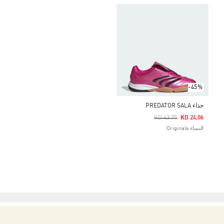
-45%
حذاء PREDATOR SALA
Price Reduced From
To
KD 43.75
KD 24.06
النساء Originals