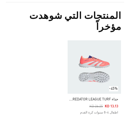
المنتجات التي شوهدت
مؤخراً
-45%
ح
ذاء PREDATOR LEAGUE TURF للأطفال
Price Reduced From
To
KD 26.25
KD 13.13
اطفال 4-8 سنوات كرة القدم