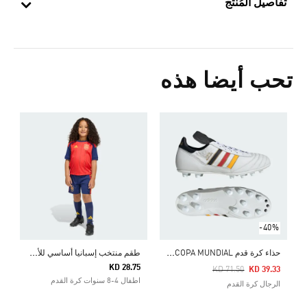
تفاصيل المُنتج
تحب أيضا هذه
-40%
ح
ذاء كرة قدم COPA MUNDIAL للأرضيات الصلبة
ط
قم منتخب إسبانيا أساسي للأطفال لعام 2026
KD 28.75
Price Reduced From
To
KD 71.50
KD 39.33
اطفال 4-8 سنوات كرة القدم
الرجال كرة القدم