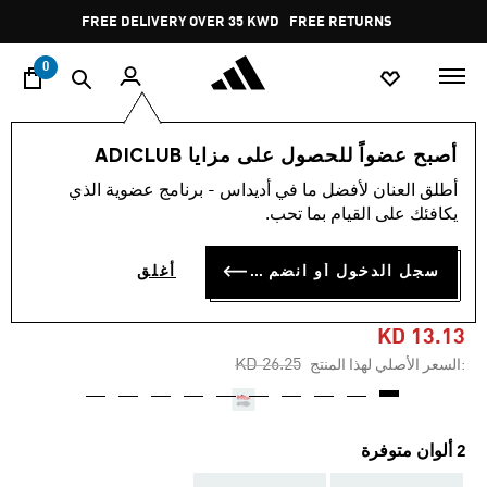
ا
Pause
FREE DELIVERY OVER 35 KWD
FREE RETURNS
promotion
rotation
0
الأطفال
أحذية
أصبح عضواً للحصول على مزايا ADICLUB
أطلق العنان لأفضل ما في أديداس - برنامج عضوية الذي
-45%
يكافئك على القيام بما تحب.
حذاء PREDATOR LEAGUE
سجل الدخول أو انضم الآن
أغلق
TURF للأطفال
KD 13.13
Price reduced from
to
KD 26.25
:السعر الأصلي لهذا المنتج
2 ألوان متوفرة