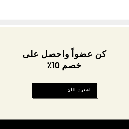
كن عضواً واحصل على
خصم 10٪
اشترك الآن