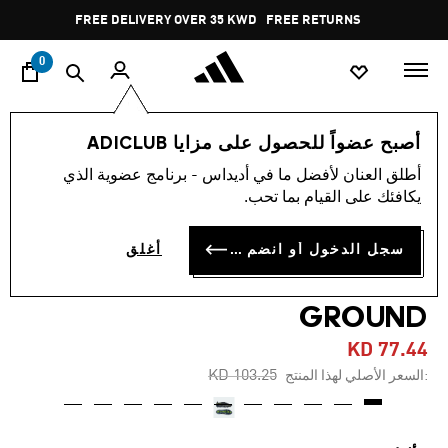
ا
Pause
FREE DELIVERY OVER 35 KWD
FREE RETURNS
promotion
rotation
0
الرجال
أحذية
أصبح عضواً للحصول على مزايا ADICLUB
أطلق العنان لأفضل ما في أديداس - برنامج عضوية الذي
-20%
يكافئك على القيام بما تحب.
حذاء PREDATOR ELITE FOLD-
سجل الدخول أو انضم الآن
أغلق
OVER TONGUE FIRM
GROUND
KD 77.44
Price reduced from
to
KD 103.25
:السعر الأصلي لهذا المنتج