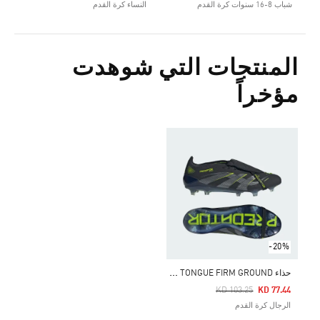
شباب 8-16 سنوات كرة القدم
النساء كرة القدم
المنتجات التي شوهدت
مؤخراً
-20%
ح
ذاء PREDATOR ELITE FOLD-OVER TONGUE FIRM GROUND
Price Reduced From
To
KD 103.25
KD 77.44
الرجال كرة القدم