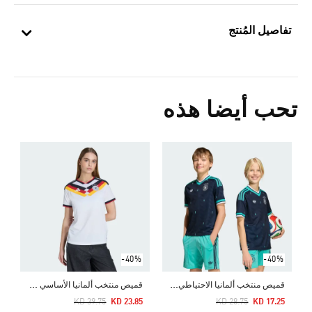
تفاصيل المُنتج
تحب أيضا هذه
-40%
-40%
ق
ميص منتخب ألمانيا الاحتياطي للأطفال لعام 2026
ق
ميص منتخب ألمانيا الأساسي لعام 2026
Price Reduced From
To
Price Reduced From
To
KD 39.75
KD 23.85
KD 28.75
KD 17.25