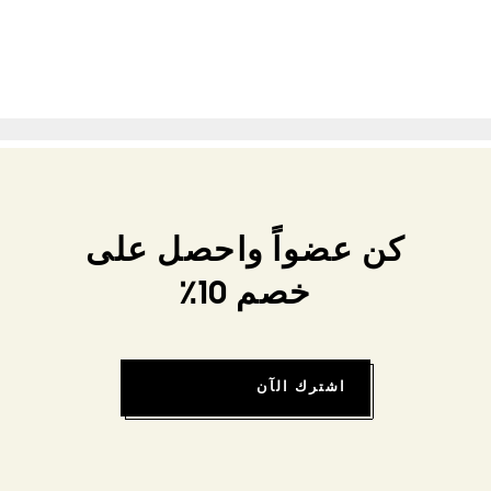
كن عضواً واحصل على
خصم 10٪
اشترك الآن