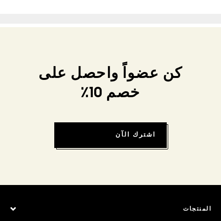
كن عضواً واحصل على
خصم 10٪
اشترك الآن
المنتجات