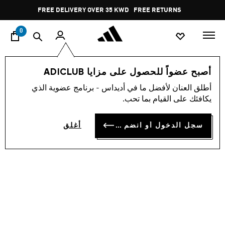
ا
Pause
FREE DELIVERY OVER 35 KWD
FREE RETURNS
promotion
rotation
0
اسلوب حياة
العلامات التجارية
أوريجينالز
أحذية
أصبح عضواً للحصول على مزايا ADICLUB
أطلق العنان لأفضل ما في أديداس - برنامج عضوية الذي
حذاء HANDBALL SPEZIAL
يكافئك على القيام بما تحب.
KD 39.75
سجل الدخول أو انضم الآن
أغلق