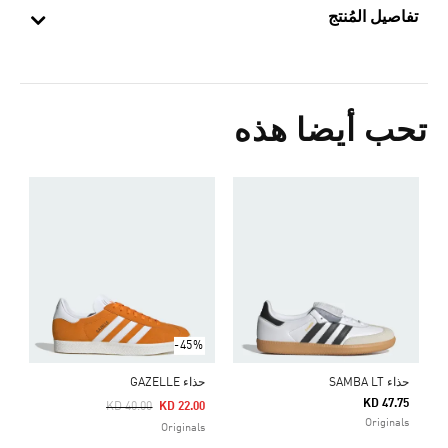
تفاصيل المُنتج
تحب أيضا هذه
ح
Price Reduced From
To
0
s
-45%
حذاء SAMBA LT
حذاء GAZELLE
KD 47.75
Price Reduced From
To
KD 40.00
KD 22.00
Originals
Originals