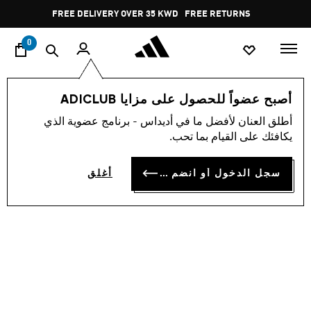
ا
Pause
FREE DELIVERY OVER 35 KWD
FREE RETURNS
promotion
rotation
0
الأطفال
أحذية
أصبح عضواً للحصول على مزايا ADICLUB
أطلق العنان لأفضل ما في أديداس - برنامج عضوية الذي
حذاء GAZELLE
يكافئك على القيام بما تحب.
KD 23.75
سجل الدخول أو انضم الآن
أغلق