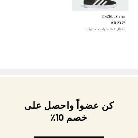
حذاء GAZELLE
KD 23.75
اطفال 4-8 سنوات Originals
كن عضواً واحصل على
خصم 10٪