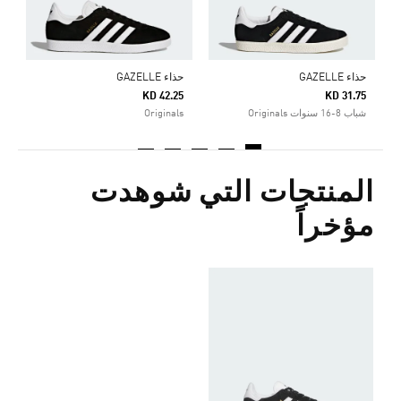
حذاء GAZELLE
حذاء GAZELLE
KD 42.25
KD 31.75
شباب 8-16 سنوات Originals
Originals
المنتجات التي شوهدت
مؤخراً