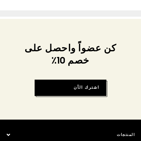
كن عضواً واحصل على
خصم 10٪
اشترك الآن
المنتجات