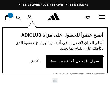
ا
Pause
FREE DELIVERY OVER 35 KWD
FREE RETURNS
promotion
rotation
0
النساء
أحذية
أصبح عضواً للحصول على مزايا ADICLUB
أطلق العنان لأفضل ما في أديداس - برنامج عضوية الذي
-30%
يكافئك على القيام بما تحب.
حذاء FORUM BOLD STRIPES
سجل الدخول أو انضم الآن
أغلق
KD 25.84
Price reduced from
to
KD 39.75
:السعر الأصلي لهذا المنتج