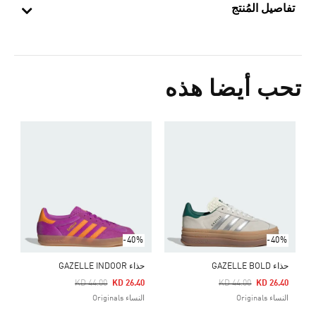
تفاصيل المُنتج
تحب أيضا هذه
ح
5
ش
-40%
-40%
حذاء GAZELLE BOLD
حذاء GAZELLE INDOOR
Price Reduced From
To
Price Reduced From
To
KD 44.00
KD 26.40
KD 44.00
KD 26.40
النساء Originals
النساء Originals