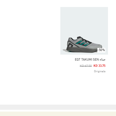
-50%
حذاء EQT TAKUMI SEN
Price Reduced From
To
KD 67.50
KD 33.75
Originals