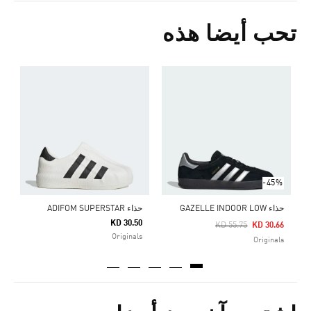
تحب أيضا هذه
Price Reduced From
To
0
s
-45%
حذاء GAZELLE INDOOR LOW
حذاء ADIFOM SUPERSTAR
KD 30.50
Price Reduced From
To
KD 55.75
KD 30.66
Originals
Originals