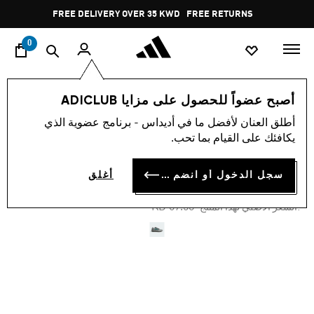
ا
Pause
FREE DELIVERY OVER 35 KWD
FREE RETURNS
promotion
rotation
0
اسلوب حياة
العلامات التجارية
أوريجينالز
أحذية
أصبح عضواً للحصول على مزايا ADICLUB
أطلق العنان لأفضل ما في أديداس - برنامج عضوية الذي
-50%
يكافئك على القيام بما تحب.
حذاء EQT TAKUMI SEN
سجل الدخول أو انضم الآن
أغلق
KD 33.75
Price reduced from
to
KD 67.50
:السعر الأصلي لهذا المنتج