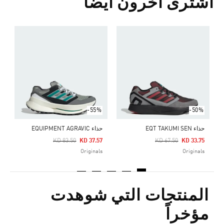
اشترى آخرون أيضا
ح
Price Reduced From
To
5
s
-55%
-50%
حذاء EQT TAKUMI SEN
حذاء EQUIPMENT AGRAVIC
Price Reduced From
To
Price Reduced From
To
KD 83.50
KD 37.57
KD 67.50
KD 33.75
Originals
Originals
المنتجات التي شوهدت
مؤخراً