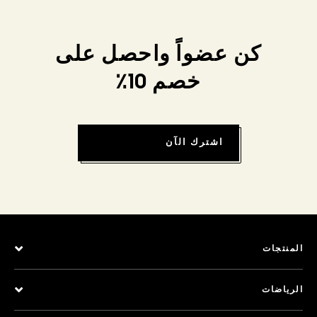
كن عضواً واحصل على
خصم 10٪
اشترك الآن
المنتجات
الرياضات