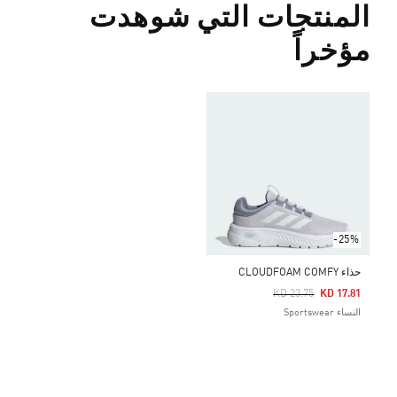
المنتجات التي شوهدت
مؤخراً
-25%
حذاء CLOUDFOAM COMFY
Price Reduced From
To
KD 23.75
KD 17.81
النساء Sportswear