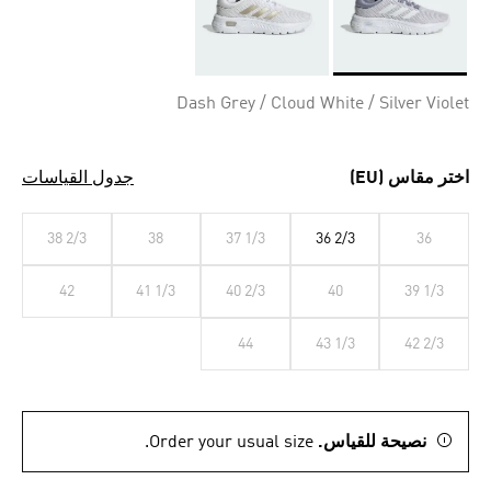
Selected
Dash Grey / Cloud White / Silver Violet
اختر مقاس (EU)
جدول القياسات
38 2/3
38
37 1/3
36 2/3
36
42
41 1/3
40 2/3
40
39 1/3
44
43 1/3
42 2/3
نصيحة للقياس.
Order your usual size.