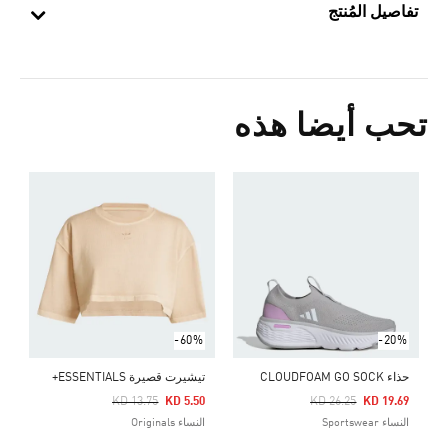
تفاصيل المُنتج
تحب أيضا هذه
5
ا
-60%
-20%
حذاء CLOUDFOAM GO SOCK
تيشيرت قصيرة ESSENTIALS+
Price Reduced From
To
Price Reduced From
To
KD 13.75
KD 5.50
KD 26.25
KD 19.69
النساء Sportswear
النساء Originals