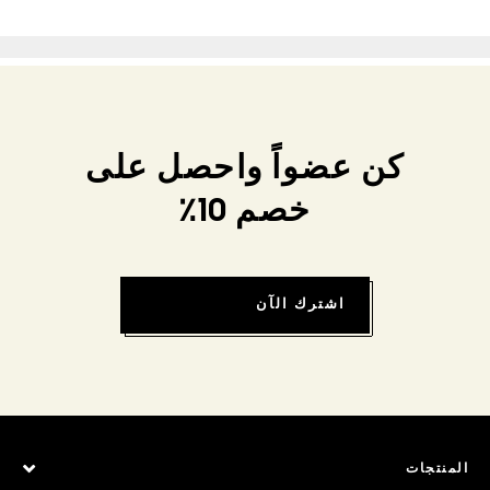
كن عضواً واحصل على
خصم 10٪
اشترك الآن
المنتجات