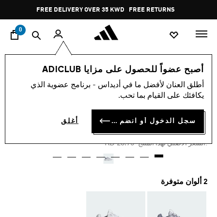
ا
Pause
FREE DELIVERY OVER 35 KWD
FREE RETURNS
promotion
rotation
0
النساء
أحذية
أصبح عضواً للحصول على مزايا ADICLUB
أطلق العنان لأفضل ما في أديداس - برنامج عضوية الذي
-25%
يكافئك على القيام بما تحب.
حذاء CLOUDFOAM COMFY
سجل الدخول أو انضم الآن
أغلق
KD 17.81
Price reduced from
to
KD 23.75
:السعر الأصلي لهذا المنتج
2 ألوان متوفرة