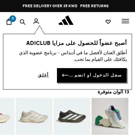
ا
Pause
FREE DELIVERY OVER 35 KWD
FREE RETURNS
promotion
rotation
0
الرجال
أحذية
أصبح عضواً للحصول على مزايا ADICLUB
أطلق العنان لأفضل ما في أديداس - برنامج عضوية الذي
حذاء ADIZERO EVO SL
يكافئك على القيام بما تحب.
KD 55.75
سجل الدخول أو انضم الآن
أغلق
13 ألوان متوفرة