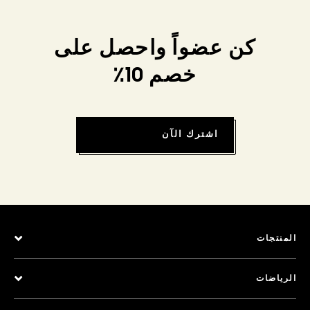
كن عضواً واحصل على
خصم 10٪
اشترك الآن
المنتجات
الرياضات