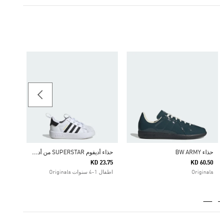
ح
ذاء أديفوم SUPERSTAR من أديداس أوريجينالز 360
حذاء ‏BW ARMY
حذاء للأطف
28.75
KD 23.75
KD 60.50
Originals
اطفال 1-4 سنوات Originals
اطفال 4-8 سنوات inals