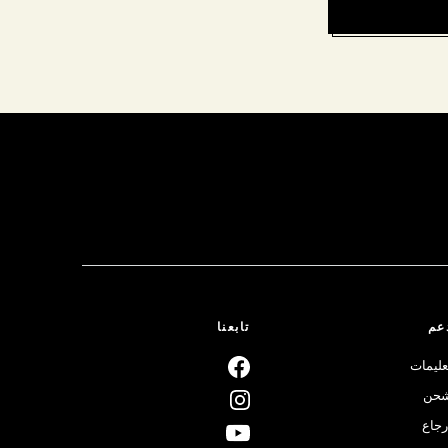
عم
تابعنا
عليمات
حن
رجاع