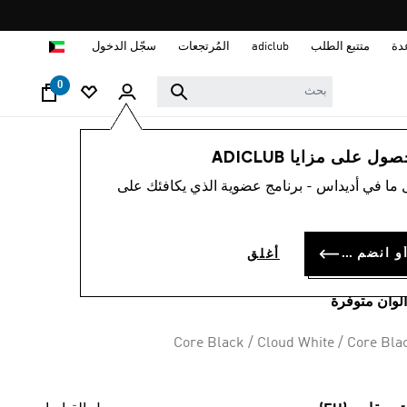
ا
دة
متتبع الطلب
adiclub
المُرتجعات
سجّل الدخول
0
أطفال
أحذية
 على مزايا ADICLUB
 ما في أديداس - برنامج عضوية الذي يكافئك على
ذاء للأطفال
SUPERSTAR I
سجل الدخول أو انضم الآن
أغلق
KD 28.
Core Black / Cloud White / Core Bla