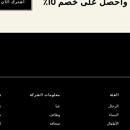
واحصل على خصم 10٪
اشترك الآن
الفئة
معلومات الشركة
د
الرجال
عنا
ت
النساء
وظائف
ش
الأطفال
صحافة
ا