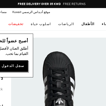
Pause
FREE DELIVERY OVER 35 KWD
FREE RETURNS
promotion
موقع أديداس الرسمي Kuwait
مساع
rotation
اء
الأطفال
الرياضات
اسلوب حياة
تخفيضات
ال
أصبح عضواً للحصول
أطلق العنان لأفضل
ح
القيام بما تحب.
I
75
3 ألوان متوفرة
ck