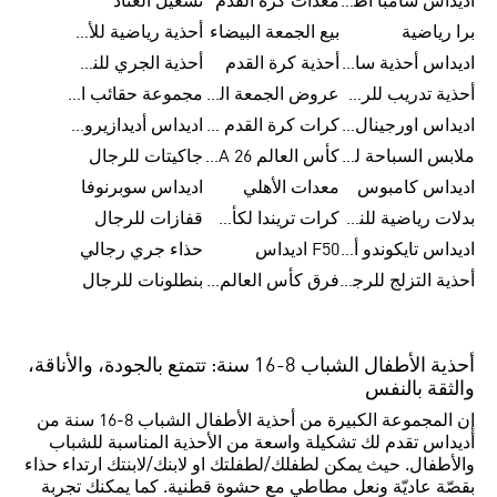
اديداس سامبا اطفال
معدات كرة القدم
تشغيل العتاد
برا رياضية
بيع الجمعة البيضاء
أحذية رياضية للأطفال
اديداس أحذية سامبا للنساء
أحذية كرة القدم
أحذية الجري للنساء
أحذية تدريب للرجال
عروض الجمعة البيضاء للرجال
مجموعة حقائب الظهر
اديداس اورجينال ملابس
كرات كرة القدم للرجال
اديداس أديدازيرو معدات الجري
ملابس السباحة للرجال
كأس العالم FIFA 26™
جاكيتات للرجال
اديداس كامبوس
معدات الأهلي
اديداس سوبرنوفا
بدلات رياضية للنساء
كرات تريندا لكأس العالم FIFA 26™
قفازات للرجال
اديداس تايكوندو أورجنالز
F50 اديداس
حذاء جري رجالي
أحذية التزلج للرجال
فرق كأس العالم FIFA 26™
بنطلونات للرجال
أحذية الأطفال الشباب 8-16 سنة: تتمتع بالجودة، والأناقة،
والثقة بالنفس
إن المجموعة الكبيرة من أحذية الأطفال الشباب 8-16 سنة من
أديداس تقدم لك تشكيلة واسعة من الأحذية المناسبة للشباب
والأطفال. حيث يمكن لطفلك/لطفلتك او لابنك/لابنتك ارتداء حذاء
بقصّة عاديّة ونعل مطاطي مع حشوة قطنية. كما يمكنك تجربة