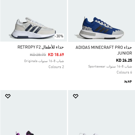
-30%
حذاء للأطفال RETROPY F2
حذاء ADIDAS MINECRAFT PRO
JUNIOR
Price Reduced From
To
KD 28.75
KD 18.69
KD 26.25
شباب 8-16 سنوات Originals
شباب 8-16 سنوات Sportswear
2 Colours
6 Colours
جديد