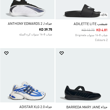
-65%
حذاء ANTHONY EDWARDS 2 J
شبشب ADILETTE LITE
KD 39.75
Price Reduced Fr
To
KD 13.75
KD 4.81
شباب 8-16 سنوات كرة السلة
شباب 8-16 سنوات Originals
2 Colours
حذاء ADISTAR XLG 2.0
حذاء BARREDA MARY JANE