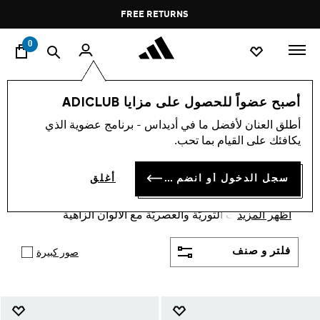
ا
Pause
FREE RETURNS
promotion
rotation
0
الأطفال
الشباب (8-16) سنوات
أحذية
أصبح عضواً للحصول على مزايا ADICLUB
الأطفال · الشباب 8-16 سنة ·
أطلق العنان لأفضل ما في أديداس - برنامج عضوية الذي
يكافئك على القيام بما تحب.
أحذية
(173)
سجل الدخول أو انضم الآن
أغلق
أحذية الاطفال والشباب من سن 8 إلى 16 سنة من
أديداس والتي تحاكي سن الأطفال المراهقين خاصة عبر
أظهر المزيد
أحدث القصات الثوريّة والعصريّة مع الألوان الزاهية
لانطلاقة أجمل تعجّ بالحركة والرياضة والثقة بالنفس.
فلتر و صنف
صور كبيرة