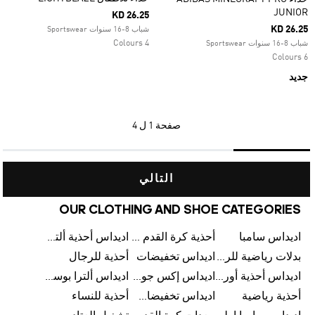
JUNIOR
KD 26.25
KD 26.25
شباب 8-16 سنوات Sportswear
4 Colours
شباب 8-16 سنوات Sportswear
6 Colours
جديد
صفحة
1 ل 4
التالي
OUR CLOTHING AND SHOE CATEGORIES
اديداس سامبا
أحذية كرة القدم للرجال
اديداس أحذية ألترا بوست للرجال
بدلات رياضية للرجال
اديداس تخفيضات
أحذية للرجال
اديداس أحذية أورجينالز
اديداس إكس جود بيلينغهام
اديداس ألترا بوست
أحذية رياضية
اديداس تخفيضات للأطفال
أحذية للنساء