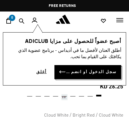
ا
Pause
FREE RETURNS
promotion
rotation
0
الأطفال
أحذية
أصبح عضواً للحصول على مزايا ADICLUB
أطلق العنان لأفضل ما في أديداس - برنامج عضوية الذي
حذاء للأطفال ADIDAS PIXAR
يكافئك على القيام بما تحب.
CARS SUPERSTAR II
سجل الدخول أو انضم الآن
أغلق
COMFORT CLOSURE
KD 26.25
Cloud White / Bright Red / Cloud White