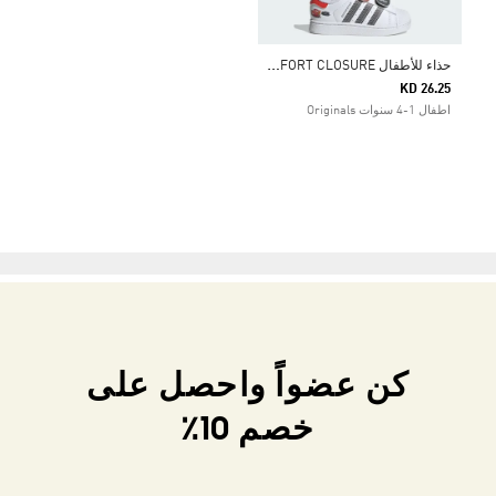
ح
ذاء للأطفال ADIDAS PIXAR CARS SUPERSTAR II COMFORT CLOSURE
KD 26.25
اطفال 1-4 سنوات Originals
كن عضواً واحصل على
خصم 10٪