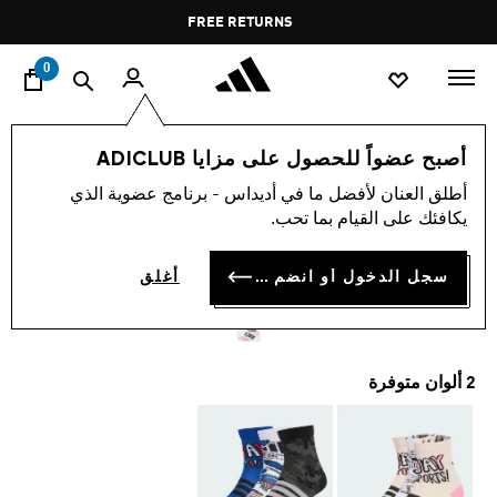
ا
Pause
FREE RETURNS
promotion
rotation
0
الأطفال
اكسسوارات
أصبح عضواً للحصول على مزايا ADICLUB
أطلق العنان لأفضل ما في أديداس - برنامج عضوية الذي
جوارب بشعار للأطفال، تحتوي
يكافئك على القيام بما تحب.
كل عبوة على 3 أزواج
سجل الدخول أو انضم الآن
أغلق
KD 5.50
2 ألوان متوفرة