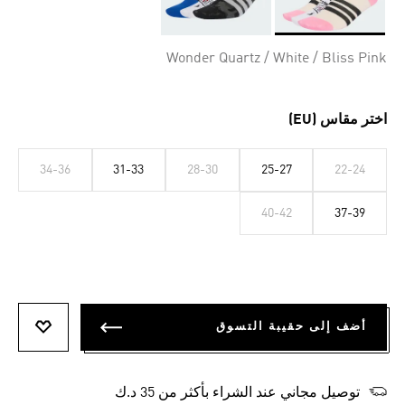
Selected
Wonder Quartz / White / Bliss Pink
اختر مقاس (EU)
34-36
31-33
28-30
25-27
22-24
40-42
37-39
أضف إلى حقيبة التسوق
أضف إلى
توصيل مجاني عند الشراء بأكثر من 35 د.ك