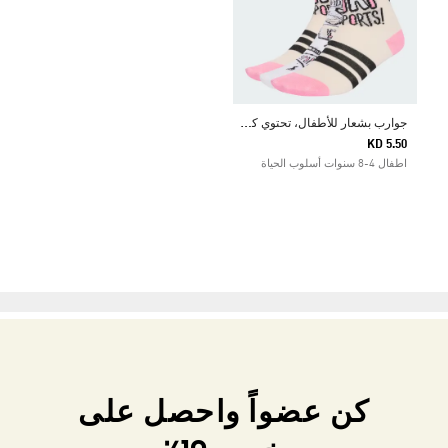
ج
وارب بشعار للأطفال، تحتوي كل عبوة على 3 أزواج
KD 5.50
اطفال 4-8 سنوات أسلوب الحياة
كن عضواً واحصل على