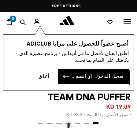
ا
Pause
FREE RETURNS
promotion
rotation
0
الرجال
ملابس
أصبح عضواً للحصول على مزايا ADICLUB
أطلق العنان لأفضل ما في أديداس - برنامج عضوية الذي
-50%
يكافئك على القيام بما تحب.
جاكيت MERCEDES - AMG
سجل الدخول أو انضم الآن
أغلق
PETRONAS FORMULA ONE
TEAM DNA PUFFER
KD 19.09
Price reduced from
to
KD 38.25
:السعر الأصلي لهذا المنتج