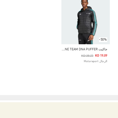
-50%
ج
اكيت MERCEDES - AMG PETRONAS FORMULA ONE TEAM DNA PUFFER
Price Reduced From
To
KD 38.25
KD 19.09
الرجال Motorsport