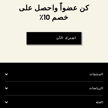
كن عضواً واحصل على
خصم 10٪
اشترك الآن
المنتجات
الرياضات
الفئة