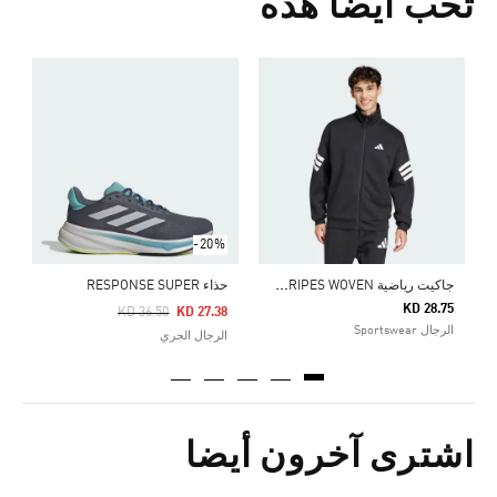
تحب أيضا هذه
Price Reduced From
To
1
ا
-20%
ج
اكيت رياضية FUTURE ICONS 3-STRIPES WOVEN
حذاء RESPONSE SUPER
KD 28.75
Price Reduced From
To
KD 36.50
KD 27.38
الرجال Sportswear
الرجال الجري
اشترى آخرون أيضا