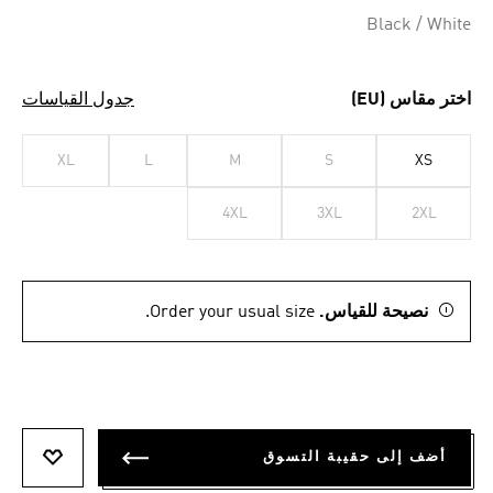
Black / White
اختر مقاس (EU)
جدول القياسات
XL
L
M
S
XS
4XL
3XL
2XL
نصيحة للقياس.
Order your usual size.
أضف إلى حقيبة التسوق
أضف إلى