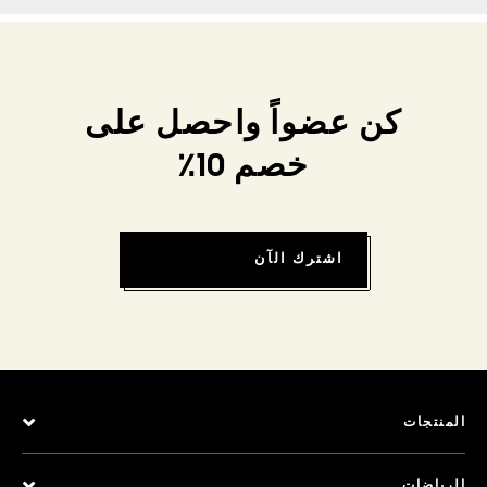
كن عضواً واحصل على
خصم 10٪
اشترك الآن
المنتجات
الرياضات