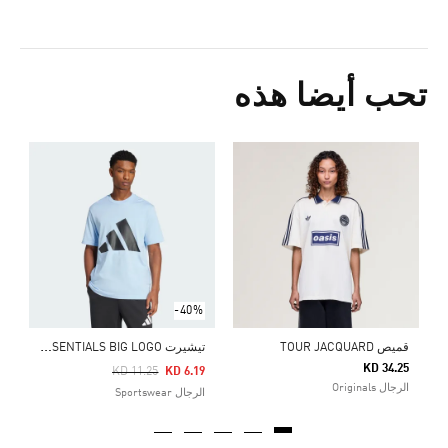
تحب أيضا هذه
5
ا
-40%
ت
يشيرت ESSENTIALS BIG LOGO
قميص TOUR JACQUARD
KD 34.25
Price Reduced From
To
KD 11.25
KD 6.19
الرجال Originals
الرجال Sportswear