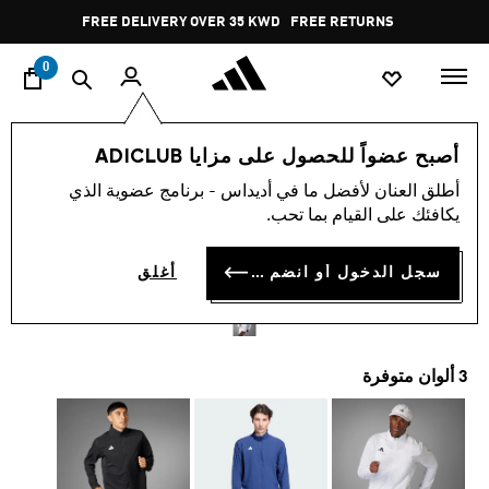
ا
Pause
FREE DELIVERY OVER 35 KWD
FREE RETURNS
promotion
rotation
0
الرجال
ملابس
أصبح عضواً للحصول على مزايا ADICLUB
أطلق العنان لأفضل ما في أديداس - برنامج عضوية الذي
جاكيت ADIZERO ESSENTIALS
يكافئك على القيام بما تحب.
RUNNING
سجل الدخول أو انضم الآن
أغلق
KD 28.75
3 ألوان متوفرة