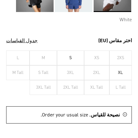
Selected
White
اختر مقاس (EU)
جدول القياسات
L
M
S
XS
2XS
M Tall
S Tall
3XL
2XL
XL
3XL Tall
2XL Tall
XL Tall
L Tall
نصيحة للقياس.
Order your usual size.