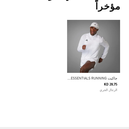
مؤخراً
ج
اكيت ADIZERO ESSENTIALS RUNNING
KD 28.75
الرجال الجري