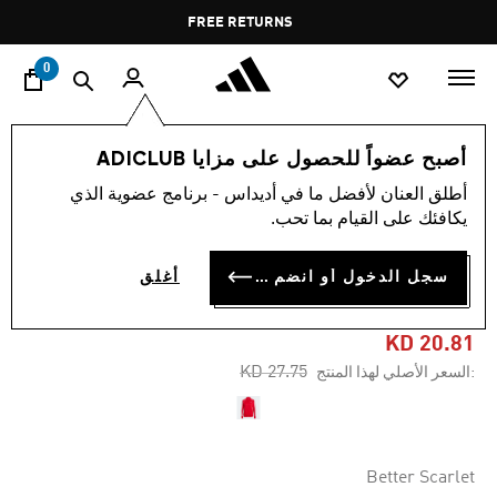
ا
Pause
FREE RETURNS
promotion
rotation
0
النساء
ملابس
أصبح عضواً للحصول على مزايا ADICLUB
أطلق العنان لأفضل ما في أديداس - برنامج عضوية الذي
-25%
يكافئك على القيام بما تحب.
جاكيت ADICOLOR CLASSICS
سجل الدخول أو انضم الآن
أغلق
SST TRACK
KD 20.81
Price reduced from
to
KD 27.75
:السعر الأصلي لهذا المنتج
Better Scarlet