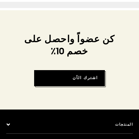
كن عضواً واحصل على
خصم 10٪
اشترك الآن
المنتجات