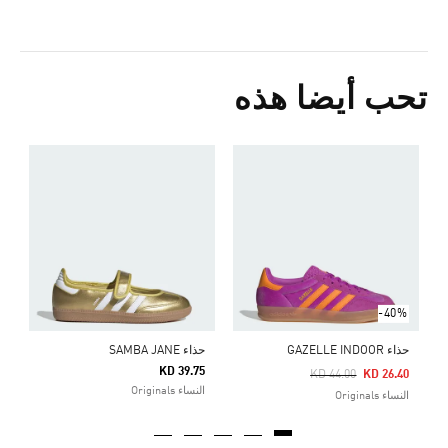
تحب أيضا هذه
س
5
ا
-40%
حذاء GAZELLE INDOOR
حذاء SAMBA JANE
KD 39.75
Price Reduced From
To
KD 44.00
KD 26.40
النساء Originals
النساء Originals