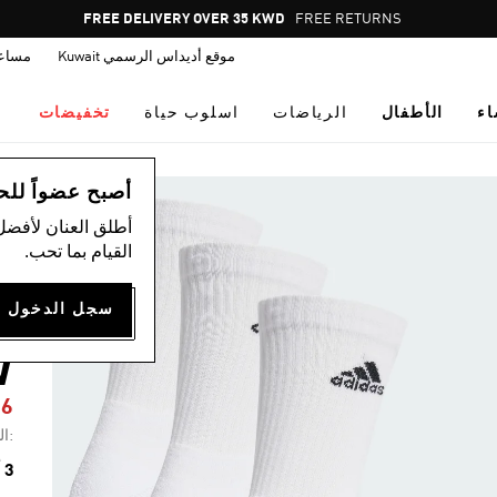
Pause
FREE RETURNS
promotion
موقع أديداس الرسمي Kuwait
مساع
rotation
اء
الأطفال
الرياضات
اسلوب حياة
تخفيضات
اس
أصبح عضواً للحصول
أطلق العنان لأفضل
القيام بما تحب.
ث
W
56
:ال
3 ألوان متوفرة