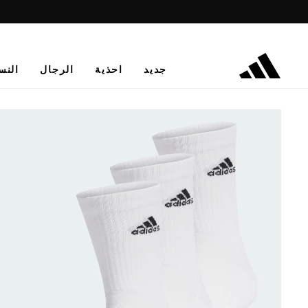
جديد
احذية
الرجال
النس