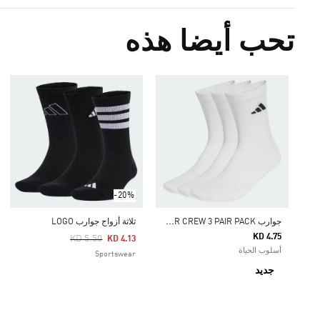
تحب أيضا هذه
-20%
ج
وارب CUSHIONED SPORTSWEAR CREW 3 PAIR PACK‏
ثلاثة أزواج جوارب LOGO
KD 4.75
Price Reduced From
To
KD 5.50
KD 4.13
أسلوب الحياة
Sportswear
جديد