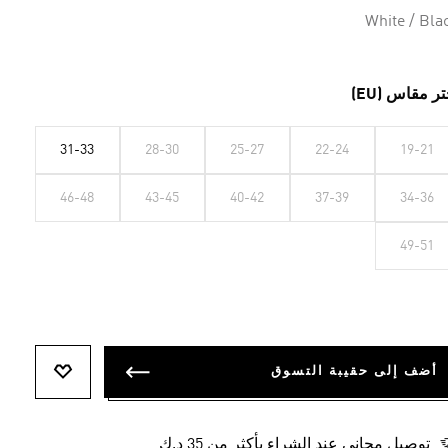
White / Bla
تر مقاس (EU)
31-33
28-30
25-27
22-24
19-21
46-48
43-45
40-42
37-39
34-36
49-51
أضف إلى حقيبة التسوق
أضف إلى ل
توصيل مجاني عند الشراء بأكثر من 35 د.ك