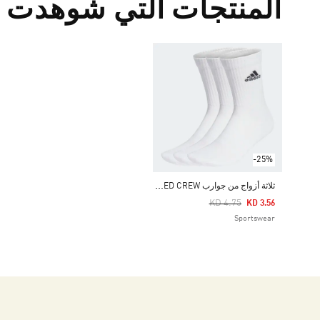
المنتجات التي شوهدت م
-25%
ث
لاثة أزواج من جوارب CUSHIONED CREW
Price Reduced From
To
KD 4.75
KD 3.56
Sportswear