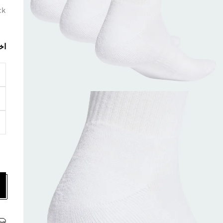
ck
اخ