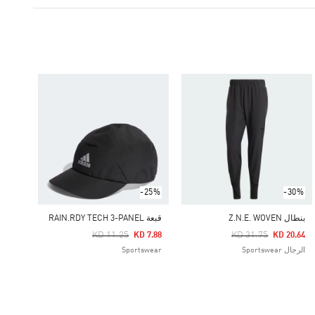
-25%
-30%
بنطال Z.N.E. WOVEN
قبعة RAIN.RDY TECH 3-PANEL
Price Reduced From
To
Price Reduced From
To
KD 11.25
KD 31.75
KD 7.88
KD 20.64
الرجال Sportswear
Sportswear