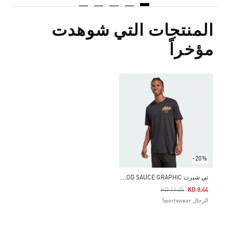
المنتجات التي شوهدت
مؤخراً
-20%
ت
ي شيرت FOOD SAUCE GRAPHIC
Price Reduced From
To
KD 11.25
KD 8.44
الرجال Sportswear