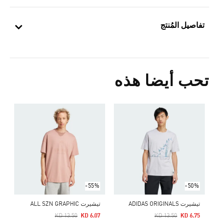
تفاصيل المُنتج
تحب أيضا هذه
Y
5
ا
-55%
-50%
تيشيرت ADIDAS ORIGINALS
تيشيرت ALL SZN GRAPHIC
Price Reduced From
To
Price Reduced From
To
KD 13.50
KD 6.07
KD 13.50
KD 6.75