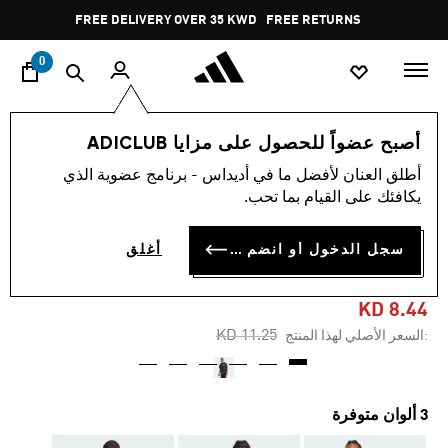
ا
Pause
FREE DELIVERY OVER 35 KWD
FREE RETURNS
promotion
rotation
0
الرجال
ملابس
أصبح عضواً للحصول على مزايا ADICLUB
أطلق العنان لأفضل ما في أديداس - برنامج عضوية الذي
-20%
يكافئك على القيام بما تحب.
تي شيرت FOOD SAUCE
سجل الدخول أو انضم الآن
أغلق
GRAPHIC
KD 8.44
Price reduced from
to
KD 11.25
:السعر الأصلي لهذا المنتج
3 ألوان متوفرة