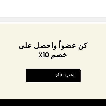
كن عضواً واحصل على
خصم 10٪
اشترك الآن