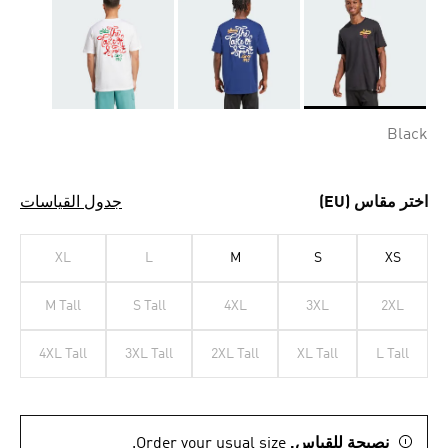
Selected
Black
اختر مقاس (EU)
جدول القياسات
XL
L
M
S
XS
M Tall
S Tall
4XL
3XL
2XL
4XL Tall
3XL Tall
2XL Tall
XL Tall
L Tall
نصيحة للقياس.
Order your usual size.