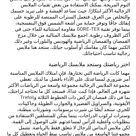
النوم المريحة. يمكنك الاستفادة من بعض تقنيات الملابس
الرجالية الأكثر ابتكارًا. حيث تساعد أقمشة و على تبريد جسمك
والتخلص من العرق. فتعمل السترات الممتصة للرطوبة على
إبقائك جافًا وتوفر حماية من أشعة الشمس فوق البنفسجية،
بينما توفر تقنية GORE-TEX مقاومة استثنائية للماء حتى في
أكثر الظروف رطوبة. اجمع ملابسك المثالية من خلال مزج
القمصان والقمصان الرياضية والهوديس والبلوزات وغير ذلك
الكثير مهما كان مقاسك أو أسلوب حياتك، ستجد هنا ملابس
رجالية تناسب احتياجاتك.
اختر رياضتك وستجد ملابسك الرياضية
مهما كانت الرياضة التي تختارها، فإن امتلاك الملابس المناسبة
أمر ضروري لمساعدتك على الأداء بأفضل ما لديك. تغطي
مجموعة الملابس الرجالية مجموعة واسعة من الرياضات الأكثر
شهرة في العالم، فإذا كنت عداءً، فستجد كل ما تحتاجه لراحتك،
بما في ذلك قمصان الركض ذات الخطوط الثلاثة وTrefoil
الأيقونية، والسراويل القصيرة والجوارب الطويلة وجاكيتات
للجري. ستجد أيضًا تي شيرت برسومات، وشورتات مبطنة،
وسترات لركوب الدراجات، بينما يمكن للمتسلقين الاستفادة من
بنطلونات وأغطية للرأس لمساعدتهم على الوصول إلى القمة.
لكن ملابس أديداس للرجال لا تتعلق فقط بالرياضة. تشمل
مجموعتنا الواسعة من ملابس تناسب نمط الحياة وتعطيك كل ما