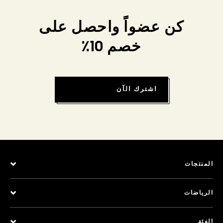
كن عضواً واحصل على
خصم 10٪
اشترك الآن
المنتجات
الرياضات
الفئة