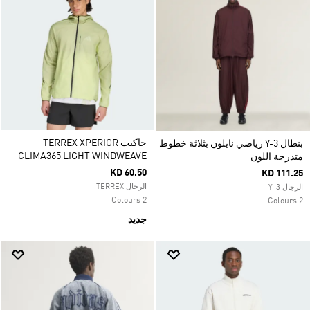
جاكيت TERREX XPERIOR
بنطال Y-3 رياضي نايلون بثلاثة خطوط
CLIMA365 LIGHT WINDWEAVE
متدرجة اللون
KD 60.50
KD 111.25
الرجال TERREX
الرجال Y-3
2 Colours
2 Colours
جديد