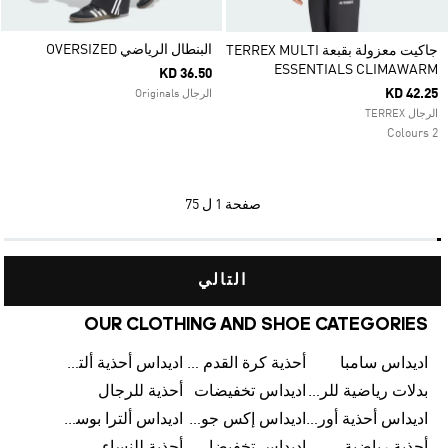
البنطال الرياضي OVERSIZED
جاكيت معزولة بقبعة TERREX MULTI
ESSENTIALS CLIMAWARM
KD 36.50
KD 42.25
الرجال Originals
الرجال TERREX
2 Colours
صفحة
1 ل 75
التالي
OUR CLOTHING AND SHOE CATEGORIES
اديداس سامبا
أحذية كرة القدم للرجال
اديداس أحذية ألترا بوست للرجال
بدلات رياضية للرجال
اديداس تخفيضات
أحذية للرجال
اديداس أحذية أورجينالز
اديداس إكس جود بيلينغهام
اديداس ألترا بوست