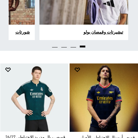
تيشيرتات وقمصان بولو
شورتات
قميص ريال مدريد الاحتياطي 26/27
قميص أرسنال الاحتياطي الأصلي