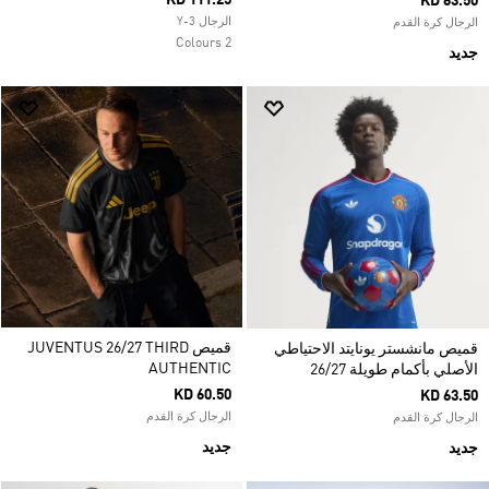
KD 111.25
KD 63.50
الرجال Y-3
الرجال كرة القدم
2 Colours
جديد
قميص JUVENTUS 26/27 THIRD
قميص مانشستر يونايتد الاحتياطي
AUTHENTIC
الأصلي بأكمام طويلة 26/27
KD 60.50
KD 63.50
الرجال كرة القدم
الرجال كرة القدم
جديد
جديد