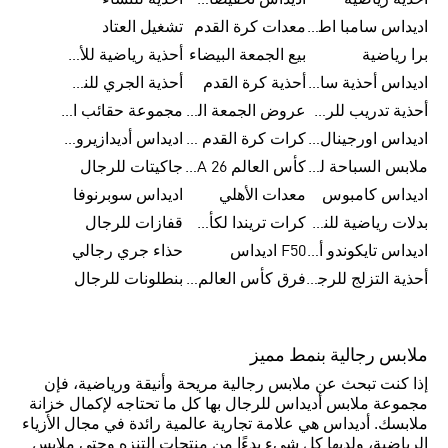
أحذية رياضية
اديداس تخفيضات للأطفال
أحذية للنساء
اديداس سامبا اطفال
معدات كرة القدم
تشغيل العتاد
برا رياضية
بيع الجمعة البيضاء
أحذية رياضية للأطفال
اديداس أحذية سامبا للنساء
أحذية كرة القدم
أحذية الجري للنساء
أحذية تدريب للرجال
عروض الجمعة البيضاء للرجال
مجموعة حقائب الظهر
اديداس اورجينال ملابس
كرات كرة القدم للرجال
اديداس أديدازيرو معدات الجري
ملابس السباحة للرجال
كأس العالم FIFA 26™
جاكيتات للرجال
اديداس كامبوس
معدات الأهلي
اديداس سوبرنوفا
بدلات رياضية للنساء
كرات تريندا لكأس العالم FIFA 26™
قفازات للرجال
اديداس تايكوندو أورجنالز
F50 اديداس
حذاء جري رجالي
أحذية التزلج للرجال
فرق كأس العالم FIFA 26™
بنطلونات للرجال
ملابس رجالية بنمط مميز
إذا كنت تبحث عن ملابس رجالية مريحة وأنيقة ورياضية، فإن
مجموعة ملابس أديداس للرجال بها كل ما تحتاجه لإكمال خزانة
ملابسك. أديداس هي علامة تجارية عالمية رائدة في مجال الأزياء
الرياضية، ولديها كل شيء بدءًا من منتجات التنزه وحتى ملابس