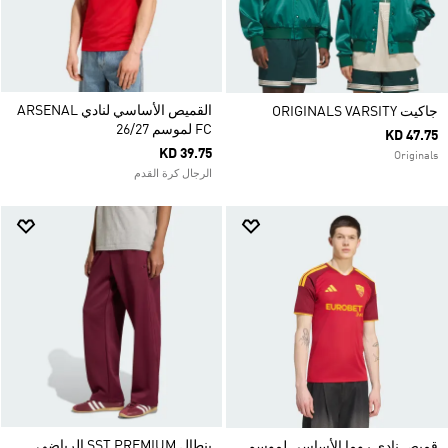
القميص الأساسي لنادي ARSENAL
جاكيت ORIGINALS VARSITY
FC لموسم 26/27
KD 47.75
KD 39.75
Originals
الرجال كرة القدم
بنطال SST PREMIUM الرياضي
قميص نادي روما الأساسي لموسم