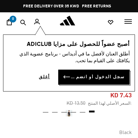
ا
Pause
FREE DELIVERY OVER 35 KWD
FREE RETURNS
promotion
rotation
0
النساء
ملابس
أصبح عضواً للحصول على مزايا ADICLUB
أطلق العنان لأفضل ما في أديداس - برنامج عضوية الذي
-40%
يكافئك على القيام بما تحب.
تيشيرت TERREX MULTI
سجل الدخول أو انضم الآن
أغلق
CLIMACOOL LOGO TECH
KD 7.43
Price reduced from
to
KD 13.50
:السعر الأصلي لهذا المنتج
Black