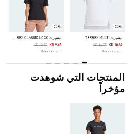
-30%
-30%
ت
يشيرت TERREX CLASSIC LOGO
تيشيرت TERREX MULTI
Price Reduced From
To
Price Reduced From
To
KD 13.50
KD 9.45
KD 16.75
KD 10.89
النساء TERREX
النساء TERREX
المنتجات التي شوهدت
مؤخراً