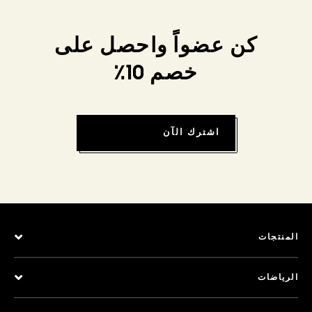
كن عضواً واحصل على
خصم 10٪
اشترك الآن
المنتجات
الرياضات