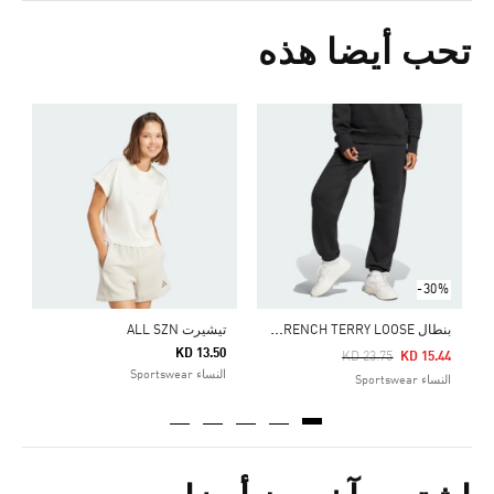
تحب أيضا هذه
Price Reduced From
To
8
ا
-30%
ب
نطال ALL SZN FRENCH TERRY LOOSE
تيشيرت ALL SZN
KD 13.50
Price Reduced From
To
KD 23.75
KD 15.44
النساء Sportswear
النساء Sportswear