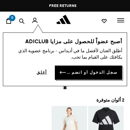
ا
Pause
FREE RETURNS
promotion
rotation
0
النساء
ملابس
أصبح عضواً للحصول على مزايا ADICLUB
أطلق العنان لأفضل ما في أديداس - برنامج عضوية الذي
تيشيرت ESSENTIALS BIG
يكافئك على القيام بما تحب.
LOGO COTTON
سجل الدخول أو انضم الآن
أغلق
KD 11.25
2 ألوان متوفرة