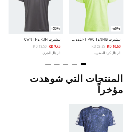
ا
-30%
-60%
ت
يشيرت AEROREADY FREELIFT PRO TENNIS
تيشيرت OWN THE RUN
Price Reduced From
To
Price Reduced From
To
KD 13.50
KD 9.45
KD 26.25
KD 10.50
الرجال كرة المضرب
الرجال الجري
المنتجات التي شوهدت
مؤخراً