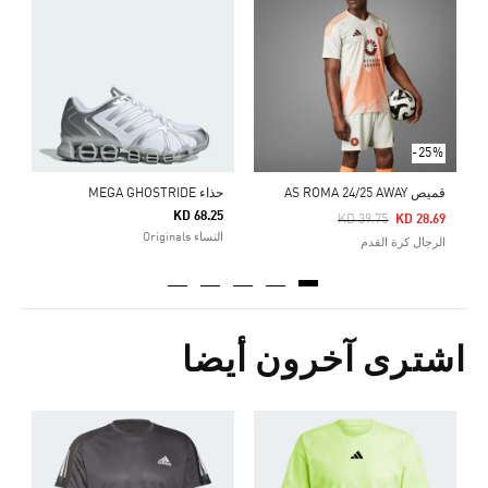
0
ا
-25%
قميص AS ROMA 24/25 AWAY
حذاء MEGA GHOSTRIDE
KD 68.25
Price Reduced From
To
KD 39.75
KD 28.69
النساء Originals
الرجال كرة القدم
اشترى آخرون أيضا
Price Reduced From
To
6