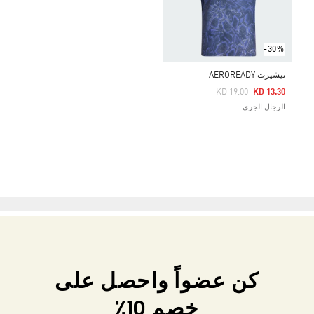
-30%
تيشيرت AEROREADY
Price Reduced From
To
KD 19.00
KD 13.30
الرجال الجري
كن عضواً واحصل على
خصم 10٪