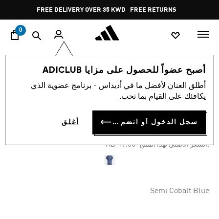
ا
Pause
FREE DELIVERY OVER 35 KWD
FREE RETURNS
promotion
rotation
0
الرجال
ملابس
أصبح عضواً للحصول على مزايا ADICLUB
أطلق العنان لأفضل ما في أديداس - برنامج عضوية الذي
-30%
يكافئك على القيام بما تحب.
تيشيرت AEROREADY
سجل الدخول أو انضم الآن
أغلق
KD 13.30
Price reduced from
to
KD 19.00
:السعر الأصلي لهذا المنتج
Semi Cobalt Blue