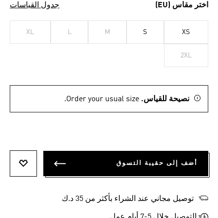
اختر مقاس (EU)
جدول القياسات
XL
L
M
S
XS
2XL
نصيحة للقياس.
Order your usual size.
أضف إلى حقيبة التسوق
أضف إلى
توصيل مجاني عند الشراء بأكثر من 35 د.ك
التوصيل خلال 5-7 أيام عمل