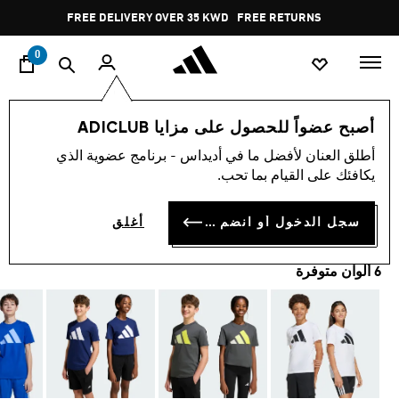
ا
Pause
FREE DELIVERY OVER 35 KWD
FREE RETURNS
promotion
rotation
0
الأطفال
الملابس
أصبح عضواً للحصول على مزايا ADICLUB
أطلق العنان لأفضل ما في أديداس - برنامج عضوية الذي
تيشيرت للأطفال ESSENTIALS
يكافئك على القيام بما تحب.
KD 7.25
سجل الدخول أو انضم الآن
أغلق
6 ألوان متوفرة