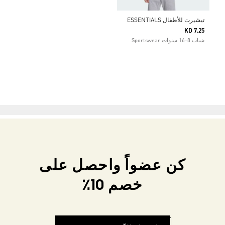
تيشيرت للأطفال ESSENTIALS
KD 7.25
شباب 8-16 سنوات Sportswear
كن عضواً واحصل على
خصم 10٪