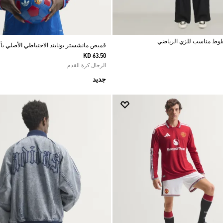
قميص مانشستر يونايتد الاحتياطي الأصلي بأكمام 
KD 63.50
الرجال كرة القدم
جديد