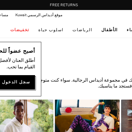
Pause
FREE RETURNS
promotion
موقع أديداس الرسمي Kuwait
مساع
rotation
اء
الأطفال
الرياضات
اسلوب حياة
تخفيضات
أصبح عضواً للحصول
أطلق العنان لأفضل
القيام بما تحب.
ك في مجموعة أديداس الرجالية. سواء كنت متوجهًا إلى صالة
فستجد ما يناسبك.