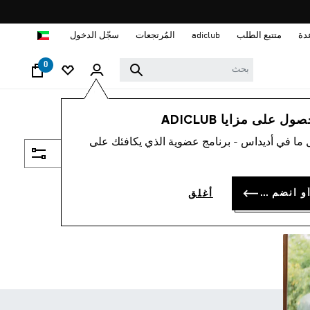
ا
دة
متتبع الطلب
adiclub
المُرتجعات
سجّل الدخول
0
 على مزايا ADICLUB
 ما في أديداس - برنامج عضوية الذي يكافئك على
فلتر و صنف
سجل الدخول أو انضم الآن
أغلق