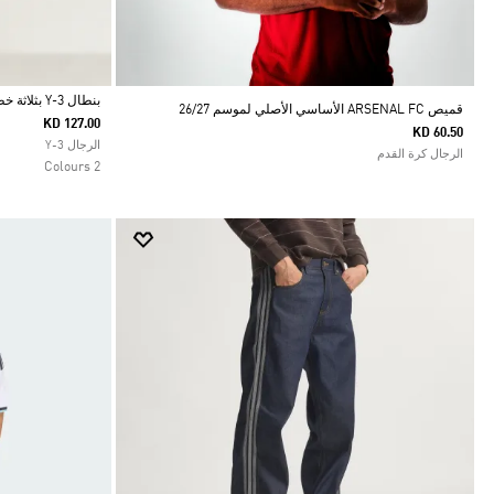
بنطال Y-3 بثلاثة خطوط مناسب للزي الرياضي
قميص ARSENAL FC الأساسي الأصلي لموسم 26/27
KD 127.00
KD 60.50
Selected
الرجال Y-3
الرجال كرة القدم
2 Colours