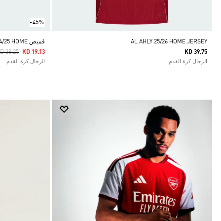
-45%
AL AHLY 25/26 HOME JERSEY
قميص ALNASSR FC 24/25 HOME
rice Reduced From
To
D 38.25
KD 19.13
KD 39.75
الرجال كرة القدم
الرجال كرة القدم