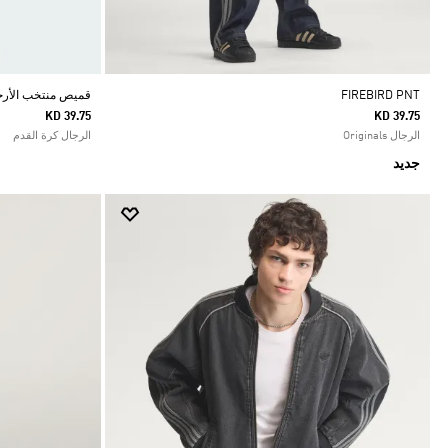
FIREBIRD PNT
قميص منتخب الأرجنتين 26 
KD 39.75
KD 39.75
الرجال Originals
الرجال كرة القدم
جديد