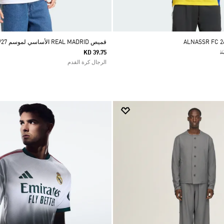
قميص REAL MADRID الأساسي لموسم 26/27
P
KD 39.75
K
الرجال كرة القدم