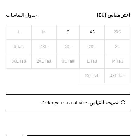
اختر مقاس (EU)
جدول القياسات
L
M
S
XS
2XS
S Tall
4XL
3XL
2XL
XL
3XL Tall
2XL Tall
XL Tall
L Tall
M Tall
5XL Tall
4XL Tall
نصيحة للقياس.
Order your usual size.