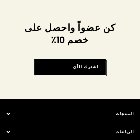
كن عضواً واحصل على
خصم 10٪
اشترك الآن
المنتجات
الرياضات