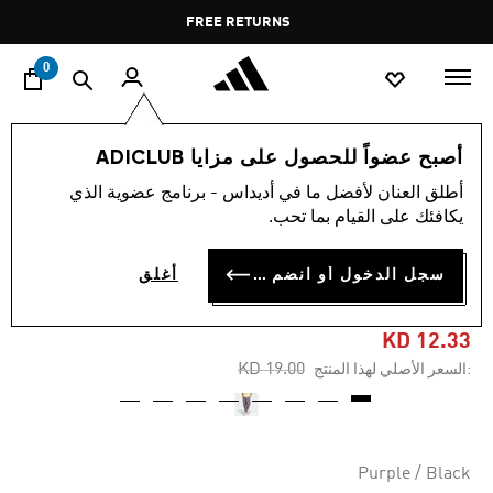
ا
Pause
FREE RETURNS
promotion
rotation
0
الرجال
ملابس
أصبح عضواً للحصول على مزايا ADICLUB
أطلق العنان لأفضل ما في أديداس - برنامج عضوية الذي
-35%
يكافئك على القيام بما تحب.
بنطال ESSENTIALS SMALL
سجل الدخول أو انضم الآن
أغلق
LOGO CARGO
KD 12.33
Price reduced from
to
KD 19.00
:السعر الأصلي لهذا المنتج
Purple / Black