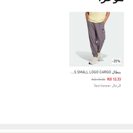
-35%
ب
نطال ESSENTIALS SMALL LOGO CARGO
Price Reduced From
To
KD 19.00
KD 12.33
الرجال Sportswear