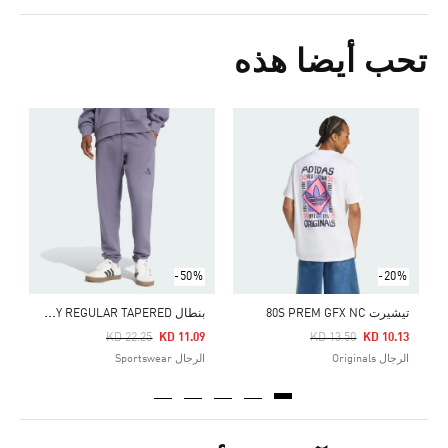
تحب أيضا هذه
0
ا
-50%
-20%
ب
نطال ALL SZN FRENCH TERRY REGULAR TAPERED
تيشيرت 80S PREM GFX NC
Price Reduced From
To
Price Reduced From
To
KD 22.25
KD 11.09
KD 13.50
KD 10.13
الرجال Originals
الرجال Sportswear