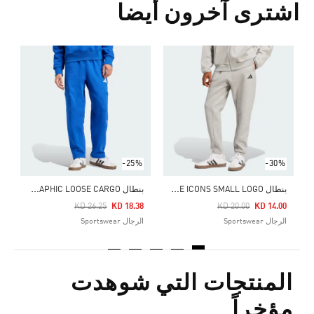
اشترى آخرون أيضا
Price Reduced From
To
5
ا
-25%
-30%
ب
نطال FUTURE ICONS SMALL LOGO
ب
نطال ALL SZN FLEECE GRAPHIC LOOSE CARGO
Price Reduced From
To
Price Reduced From
To
KD 26.25
KD 18.38
KD 20.00
KD 14.00
الرجال Sportswear
الرجال Sportswear
المنتجات التي شوهدت
مؤخراً