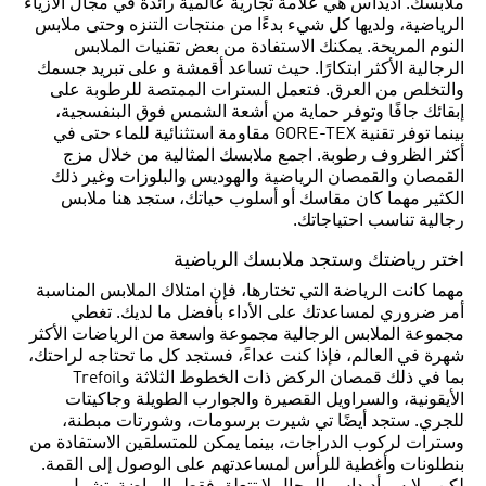
ملابسك. أديداس هي علامة تجارية عالمية رائدة في مجال الأزياء
الرياضية، ولديها كل شيء بدءًا من منتجات التنزه وحتى ملابس
النوم المريحة. يمكنك الاستفادة من بعض تقنيات الملابس
الرجالية الأكثر ابتكارًا. حيث تساعد أقمشة و على تبريد جسمك
والتخلص من العرق. فتعمل السترات الممتصة للرطوبة على
إبقائك جافًا وتوفر حماية من أشعة الشمس فوق البنفسجية،
بينما توفر تقنية GORE-TEX مقاومة استثنائية للماء حتى في
أكثر الظروف رطوبة. اجمع ملابسك المثالية من خلال مزج
القمصان والقمصان الرياضية والهوديس والبلوزات وغير ذلك
الكثير مهما كان مقاسك أو أسلوب حياتك، ستجد هنا ملابس
رجالية تناسب احتياجاتك.
اختر رياضتك وستجد ملابسك الرياضية
مهما كانت الرياضة التي تختارها، فإن امتلاك الملابس المناسبة
أمر ضروري لمساعدتك على الأداء بأفضل ما لديك. تغطي
مجموعة الملابس الرجالية مجموعة واسعة من الرياضات الأكثر
شهرة في العالم، فإذا كنت عداءً، فستجد كل ما تحتاجه لراحتك،
بما في ذلك قمصان الركض ذات الخطوط الثلاثة وTrefoil
الأيقونية، والسراويل القصيرة والجوارب الطويلة وجاكيتات
للجري. ستجد أيضًا تي شيرت برسومات، وشورتات مبطنة،
وسترات لركوب الدراجات، بينما يمكن للمتسلقين الاستفادة من
بنطلونات وأغطية للرأس لمساعدتهم على الوصول إلى القمة.