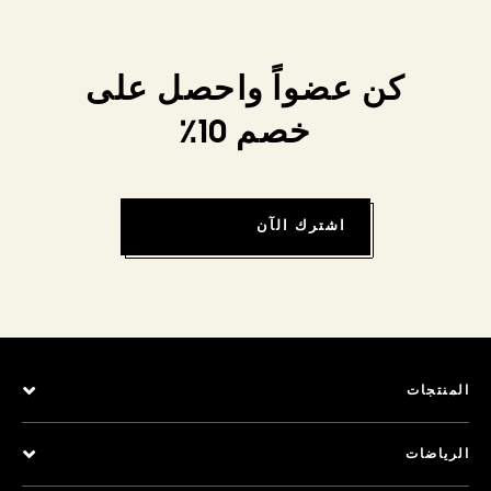
كن عضواً واحصل على
خصم 10٪
اشترك الآن
المنتجات
الرياضات