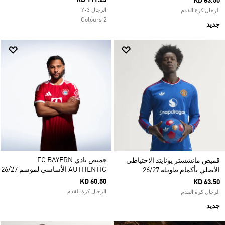
KD 111.25
KD 63.50
الرجال Y-3
الرجال كرة القدم
2 Colours
جديد
قميص نادي FC BAYERN
قميص مانشستر يونايتد الاحتياطي
AUTHENTIC الأساسي لموسم 26/27
الأصلي بأكمام طويلة 26/27
KD 60.50
KD 63.50
الرجال كرة القدم
الرجال كرة القدم
جديد