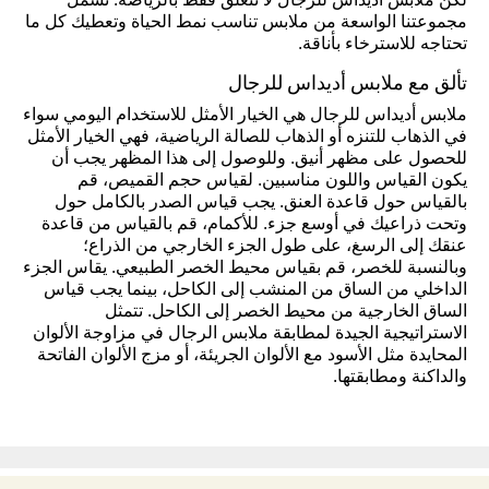
لكن ملابس أديداس للرجال لا تتعلق فقط بالرياضة. تشمل
مجموعتنا الواسعة من ملابس تناسب نمط الحياة وتعطيك كل ما
تحتاجه للاسترخاء بأناقة.
تألق مع ملابس أديداس للرجال
ملابس أديداس للرجال هي الخيار الأمثل للاستخدام اليومي سواء
في الذهاب للتنزه أو الذهاب للصالة الرياضية، فهي الخيار الأمثل
للحصول على مظهر أنيق. وللوصول إلى هذا المظهر يجب أن
يكون القياس واللون مناسبين. لقياس حجم القميص، قم
بالقياس حول قاعدة العنق. يجب قياس الصدر بالكامل حول
وتحت ذراعيك في أوسع جزء. للأكمام، قم بالقياس من قاعدة
عنقك إلى الرسغ، على طول الجزء الخارجي من الذراع؛
وبالنسبة للخصر، قم بقياس محيط الخصر الطبيعي. يقاس الجزء
الداخلي من الساق من المنشب إلى الكاحل، بينما يجب قياس
الساق الخارجية من محيط الخصر إلى الكاحل. تتمثل
الاستراتيجية الجيدة لمطابقة ملابس الرجال في مزاوجة الألوان
المحايدة مثل الأسود مع الألوان الجريئة، أو مزج الألوان الفاتحة
والداكنة ومطابقتها.