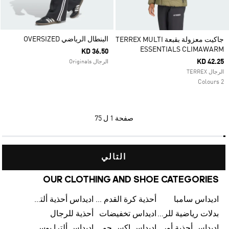
البنطال الرياضي OVERSIZED
جاكيت معزولة بقبعة TERREX MULTI
ESSENTIALS CLIMAWARM
KD 36.50
KD 42.25
الرجال Originals
الرجال TERREX
2 Colours
صفحة
1 ل 75
التالي
OUR CLOTHING AND SHOE CATEGORIES
اديداس سامبا
أحذية كرة القدم للرجال
اديداس أحذية ألترا بوست للرجال
بدلات رياضية للرجال
اديداس تخفيضات
أحذية للرجال
اديداس أحذية أورجينالز
اديداس إكس جود بيلينغهام
اديداس ألترا بوست