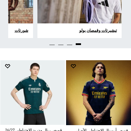
تيشيرتات وقمصان بولو
شورتات
قميص ريال مدريد الاحتياطي 26/27
قميص أرسنال الاحتياطي الأصلي