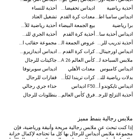
أحذية رياضية
اديداس تخفيضات للأطفال
أحذية للنساء
اديداس سامبا اطفال
معدات كرة القدم
تشغيل العتاد
برا رياضية
بيع الجمعة البيضاء
أحذية رياضية للأطفال
اديداس أحذية سامبا للنساء
أحذية كرة القدم
أحذية الجري للنساء
أحذية تدريب للرجال
عروض الجمعة البيضاء للرجال
مجموعة حقائب الظهر
اديداس اورجينال ملابس
كرات كرة القدم للرجال
اديداس أديدازيرو معدات الجري
ملابس السباحة للرجال
كأس العالم FIFA 26™
جاكيتات للرجال
اديداس كامبوس
معدات الأهلي
اديداس سوبرنوفا
بدلات رياضية للنساء
كرات تريندا لكأس العالم FIFA 26™
قفازات للرجال
اديداس تايكوندو أورجنالز
F50 اديداس
حذاء جري رجالي
أحذية التزلج للرجال
فرق كأس العالم FIFA 26™
بنطلونات للرجال
ملابس رجالية بنمط مميز
إذا كنت تبحث عن ملابس رجالية مريحة وأنيقة ورياضية، فإن
مجموعة ملابس أديداس للرجال بها كل ما تحتاجه لإكمال خزانة