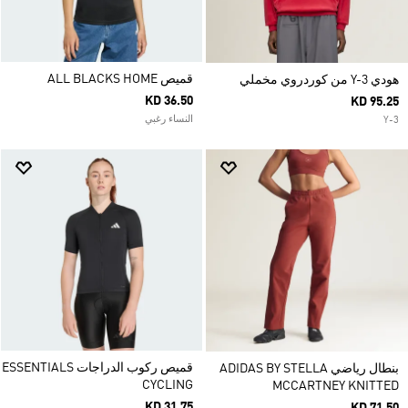
قميص ALL BLACKS HOME
هودي Y-3 من كوردروي مخملي
KD 36.50
KD 95.25
النساء رغبي
Y-3
قميص ركوب الدراجات ESSENTIALS
بنطال رياضي ADIDAS BY STELLA
CYCLING
MCCARTNEY KNITTED
KD 31.75