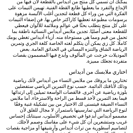
يمكنك أن تسمي كل منتج من أديداس بالقطعة لأن فيها من
الإبداع والتفرد ما يعطيها طابع القطة الفنية. تهيمن التيمات على
الفكرة التي من وراء كل قطعة لتجدين أغلب الألبسة مزهوة
برسومات مطبوعة تعطيها كاراكتر خاص بها. فن إضفاء التيمات
على كل منتج يتطلب بحثًا في عوالم وملائمة للألوان فيعطي
للقطعة معنى أصليًا. تجدين ملابس أديداس النسائية ناطقة بما
تحمل من قيم ومما هي مستوحاة منه. أزياء أديداس تغطي يومك
كاملًا. كل زي يمكن أن يتكلم لغته الخاصة كلغة الجري وتمرين
الرياضة الشاق والتنزه المسائي في الحدائق العامة. بعض
الموديلات خرجت عن المألوف وأبدع فيها المصممون بقصات
متفردة تجعلك مميزة.
اختاري ملابسك من أديداس
تختارين ما يروقك من ملابس النساء من أديداس لأنك رياضية
وذلك لأناقتك الدائمة. حسب نوع التمرين الرياضي ستفضلين
بلوزة رياضية عن أخرى. فالقصات الواسعة تميلين إلى ارتدائها
فيما بعد التمرين لأخذ قسط من الراحة والاسترخاء. أما ملابس
النساء الضيقة فيتسنى لك الاختيار من بين تشكيلة غنية وفقًا
لنوع الرياضة التي تمارسينها باستمرار. لا مجال للقلق لأن
مصممو أديداس أبدعوا في تخصيص الأسلوب. سينتابك إحساس
غريب وستشعرين أن كل شيء على مقاسك وصمم لأجلك.
لتصاميم أسطورية من تراث أديداس وأرشيفها أو مزاجية بقصات