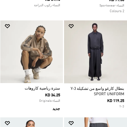
KD 71.50
النساء ركوب الدراجة
النساء Sportswear
2 Colours
سترة رياضية كاروهات
بنطال كارغو واسع من تشكيلة Y-3
SPORT UNIFORM
KD 34.25
KD 119.25
النساء Originals
Y-3
جديد