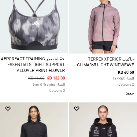
حمّالة صدر AEROREACT TRAINING
جاكيت TERREX XPERIOR
ESSENTIALS LIGHT-SUPPORT
CLIMA365 LIGHT WINDWEAVE
ALLOVER PRINT FLOWER
KD 60.50
Price Reduced From
To
KD 16.00
KD 132.30
النساء TERREX
2 Colours
النساء Gym & Training
3 Colours
جديد