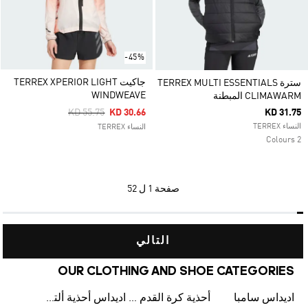
-45%
جاكيت TERREX XPERIOR LIGHT
سترة TERREX MULTI ESSENTIALS
WINDWEAVE
CLIMAWARM المبطنة
Price Reduced From
To
KD 55.75
KD 30.66
KD 31.75
النساء TERREX
النساء TERREX
2 Colours
صفحة
1 ل 52
التالي
OUR CLOTHING AND SHOE CATEGORIES
اديداس سامبا
أحذية كرة القدم للرجال
اديداس أحذية ألترا بوست للرجال