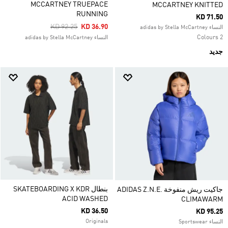
MCCARTNEY TRUEPACE
MCCARTNEY KNITTED
RUNNING
KD 71.50
Price Reduced From
To
KD 92.25
KD 36.90
النساء adidas by Stella McCartney
2 Colours
النساء adidas by Stella McCartney
جديد
بنطال SKATEBOARDING X KDR
جاكيت ريش منفوخة ADIDAS Z.N.E.
ACID WASHED
CLIMAWARM
KD 36.50
KD 95.25
Originals
النساء Sportswear