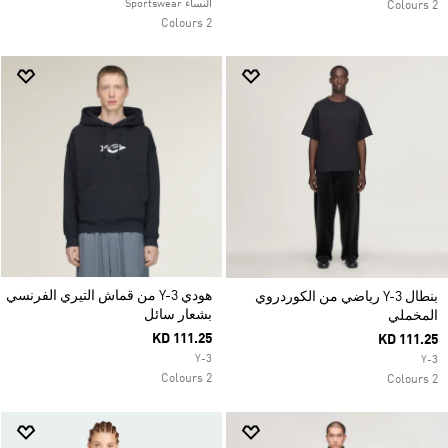
النساء Sportswear
2 Colours
2 Colours
هودي Y-3 من قماش التيري الفرنسي
بنطال Y-3 رياضي من الكوردروي
بشعار سائل
المخملي
KD 111.25
KD 111.25
Y-3
Y-3
2 Colours
2 Colours