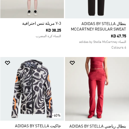
Y-3 مريلة تنس احترافية
بنطال ADIDAS BY STELLA
MCCARTNEY REGULAR SWEAT
KD 38.25
KD 47.75
النساء كرة المضرب
النساء adidas by Stella McCartney
6 Colours
-60%
جاكيت ADIDAS BY STELLA
بنطال رياضي ADIDAS BY STELLA