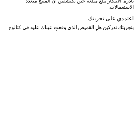
نادرة. الابتكار يبلغ مبلغه حين تكتشفين أن المنتج متعدد
الاستعمالات.
اعتمدي على تجربتك
بتجربتك تدركين هل القميص الذي وقعت عيناك عليه في كتالوج
ملابس النساء من أديداس مصنوع كليًا أم فقط جزئيًا من النسيج
المفضل لديك. إنها خبرة النساء العاشقات لـ أديداس وتعلقهم
الدائم بكل شيء متقن. حيث يقودك فهمك لأبسط تفاصيل
ملابس النساء لجعل كل قطعة لائقة على مظهرك. تستطيعين
لمس القطن ومعرفة نوعه والحكم على جودة الحياكة وإتقانها.
وسينتابك الانبهار حين ترين أزرار وضعها الصانع بإتقان في موضع
لم تتوقعينه على القطعة. لك عاداتك مع العلامة وهي دليلك.
كن عضواً واحصل على