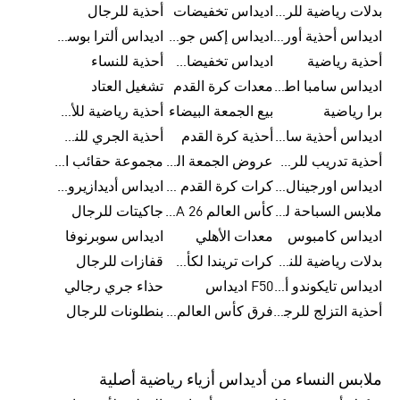
بدلات رياضية للرجال
اديداس تخفيضات
أحذية للرجال
اديداس أحذية أورجينالز
اديداس إكس جود بيلينغهام
اديداس ألترا بوست
أحذية رياضية
اديداس تخفيضات للأطفال
أحذية للنساء
اديداس سامبا اطفال
معدات كرة القدم
تشغيل العتاد
برا رياضية
بيع الجمعة البيضاء
أحذية رياضية للأطفال
اديداس أحذية سامبا للنساء
أحذية كرة القدم
أحذية الجري للنساء
أحذية تدريب للرجال
عروض الجمعة البيضاء للرجال
مجموعة حقائب الظهر
اديداس اورجينال ملابس
كرات كرة القدم للرجال
اديداس أديدازيرو معدات الجري
ملابس السباحة للرجال
كأس العالم FIFA 26™
جاكيتات للرجال
اديداس كامبوس
معدات الأهلي
اديداس سوبرنوفا
بدلات رياضية للنساء
كرات تريندا لكأس العالم FIFA 26™
قفازات للرجال
اديداس تايكوندو أورجنالز
F50 اديداس
حذاء جري رجالي
أحذية التزلج للرجال
فرق كأس العالم FIFA 26™
بنطلونات للرجال
ملابس النساء من أديداس أزياء رياضية أصلية