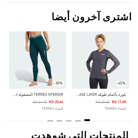
اشترى آخرون أيضا
0
ا
-30%
-45%
ب
لوزة بأكمام طويلة MULTI SYNTHETIC BASE LAYER
T
ERREX XPERIOR المصقولة ليجينز
Price Reduced From
To
Price Reduced From
To
KD 31.75
KD 20.64
KD 20.00
KD 11.00
النساء TERREX
النساء TERREX
المنتجات التي شوهدت