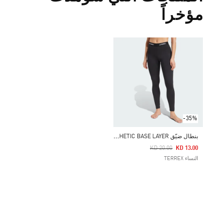
مؤخراً
-35%
ب
نطال ضيّق MULTI SYNTHETIC BASE LAYER
Price Reduced From
To
KD 20.00
KD 13.00
النساء TERREX