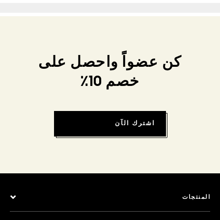
كن عضواً واحصل على
خصم 10٪
اشترك الآن
المنتجات