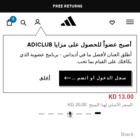
ا
Pause
FREE RETURNS
promotion
rotation
0
النساء
ملابس
أصبح عضواً للحصول على مزايا ADICLUB
أطلق العنان لأفضل ما في أديداس - برنامج عضوية الذي
-35%
يكافئك على القيام بما تحب.
بنطال ضيّق MULTI
سجل الدخول أو انضم الآن
أغلق
SYNTHETIC BASE LAYER
KD 13.00
Price reduced from
to
KD 20.00
:السعر الأصلي لهذا المنتج
Black