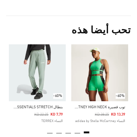
تحب أيضا هذه
Price Reduced From
To
0
ا
-60%
-60%
ت
وب قصيرة ADIDAS BY STELLA MCCARTNEY HIGH NECK
ب
نطال MULTI ESSENTIALS STRETCH
Price Reduced From
To
Price Reduced From
To
KD 22.25
KD 7.79
KD 38.25
KD 13.39
النساء adidas by Stella McCartney
النساء TERREX