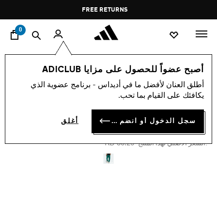
ا
Pause
FREE RETURNS
promotion
rotation
0
الرجال
ملابس
أصبح عضواً للحصول على مزايا ADICLUB
أطلق العنان لأفضل ما في أديداس - برنامج عضوية الذي
-50%
يكافئك على القيام بما تحب.
بنطال رياضي
سجل الدخول أو انضم الآن
أغلق
KD 15.09
Price reduced from
to
KD 30.25
:السعر الأصلي لهذا المنتج