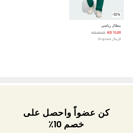
-50%
بنطال رياضي
Price Reduced From
To
KD 30.25
KD 15.09
الرجال Originals
كن عضواً واحصل على
خصم 10٪