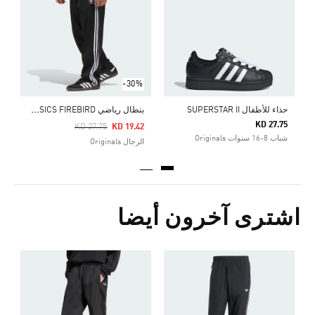
5
ا
-30%
ب
نطال رياضي ADICOLOR CLASSICS FIREBIRD
حذاء للأطفال SUPERSTAR II
KD 27.75
Price Reduced From
To
KD 27.75
KD 19.42
شباب 8-16 سنوات Originals
الرجال Originals
اشترى آخرون أيضا
ب
Price Reduced From
To
4
ا