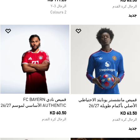
KD 111.25
KD 63.50
الرجال Y-3
الرجال كرة القدم
2 Colours
جديد
قميص نادي FC BAYERN
قميص مانشستر يونايتد الاحتياطي
AUTHENTIC الأساسي لموسم 26/27
الأصلي بأكمام طويلة 26/27
KD 60.50
KD 63.50
الرجال كرة القدم
الرجال كرة القدم
جديد