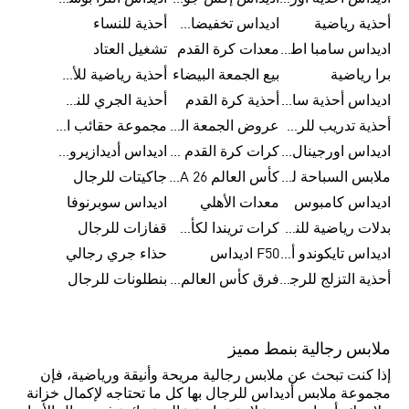
أحذية رياضية
اديداس تخفيضات للأطفال
أحذية للنساء
اديداس سامبا اطفال
معدات كرة القدم
تشغيل العتاد
برا رياضية
بيع الجمعة البيضاء
أحذية رياضية للأطفال
اديداس أحذية سامبا للنساء
أحذية كرة القدم
أحذية الجري للنساء
أحذية تدريب للرجال
عروض الجمعة البيضاء للرجال
مجموعة حقائب الظهر
اديداس اورجينال ملابس
كرات كرة القدم للرجال
اديداس أديدازيرو معدات الجري
ملابس السباحة للرجال
كأس العالم FIFA 26™
جاكيتات للرجال
اديداس كامبوس
معدات الأهلي
اديداس سوبرنوفا
بدلات رياضية للنساء
كرات تريندا لكأس العالم FIFA 26™
قفازات للرجال
اديداس تايكوندو أورجنالز
F50 اديداس
حذاء جري رجالي
أحذية التزلج للرجال
فرق كأس العالم FIFA 26™
بنطلونات للرجال
ملابس رجالية بنمط مميز
إذا كنت تبحث عن ملابس رجالية مريحة وأنيقة ورياضية، فإن
مجموعة ملابس أديداس للرجال بها كل ما تحتاجه لإكمال خزانة