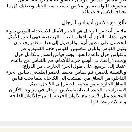
لكن ملابس أديداس للرجال لا تتعلق فقط بالرياضة. تشمل
مجموعتنا الواسعة من ملابس تناسب نمط الحياة وتعطيك كل ما
تحتاجه للاسترخاء بأناقة.
تألق مع ملابس أديداس للرجال
ملابس أديداس للرجال هي الخيار الأمثل للاستخدام اليومي سواء
في الذهاب للتنزه أو الذهاب للصالة الرياضية، فهي الخيار الأمثل
للحصول على مظهر أنيق. وللوصول إلى هذا المظهر يجب أن
يكون القياس واللون مناسبين. لقياس حجم القميص، قم
بالقياس حول قاعدة العنق. يجب قياس الصدر بالكامل حول
وتحت ذراعيك في أوسع جزء. للأكمام، قم بالقياس من قاعدة
عنقك إلى الرسغ، على طول الجزء الخارجي من الذراع؛
وبالنسبة للخصر، قم بقياس محيط الخصر الطبيعي. يقاس الجزء
الداخلي من الساق من المنشب إلى الكاحل، بينما يجب قياس
الساق الخارجية من محيط الخصر إلى الكاحل. تتمثل
الاستراتيجية الجيدة لمطابقة ملابس الرجال في مزاوجة الألوان
المحايدة مثل الأسود مع الألوان الجريئة، أو مزج الألوان الفاتحة
والداكنة ومطابقتها.