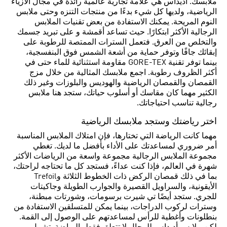
ملابسك. أديداس هي علامة تجارية عالمية رائدة في مجال الأزياء
الرياضية، ولديها كل شيء بدءًا من منتجات التنزه وحتى ملابس
النوم المريحة. يمكنك الاستفادة من بعض تقنيات الملابس
الرجالية الأكثر ابتكارًا. حيث تساعد أقمشة و على تبريد جسمك
والتخلص من العرق. فتعمل السترات الممتصة للرطوبة على
إبقائك جافًا وتوفر حماية من أشعة الشمس فوق البنفسجية،
بينما توفر تقنية GORE-TEX مقاومة استثنائية للماء حتى في
أكثر الظروف رطوبة. اجمع ملابسك المثالية من خلال مزج
القمصان والقمصان الرياضية والهوديس والبلوزات وغير ذلك
الكثير مهما كان مقاسك أو أسلوب حياتك، ستجد هنا ملابس
رجالية تناسب احتياجاتك.
اختر رياضتك وستجد ملابسك الرياضية
مهما كانت الرياضة التي تختارها، فإن امتلاك الملابس المناسبة
أمر ضروري لمساعدتك على الأداء بأفضل ما لديك. تغطي
مجموعة الملابس الرجالية مجموعة واسعة من الرياضات الأكثر
شهرة في العالم، فإذا كنت عداءً، فستجد كل ما تحتاجه لراحتك،
بما في ذلك قمصان الركض ذات الخطوط الثلاثة وTrefoil
الأيقونية، والسراويل القصيرة والجوارب الطويلة وجاكيتات
للجري. ستجد أيضًا تي شيرت برسومات، وشورتات مبطنة،
وسترات لركوب الدراجات، بينما يمكن للمتسلقين الاستفادة من
بنطلونات وأغطية للرأس لمساعدتهم على الوصول إلى القمة.