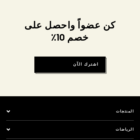
كن عضواً واحصل على
خصم 10٪
اشترك الآن
المنتجات
الرياضات