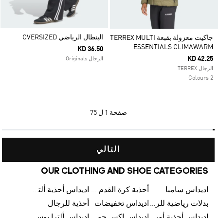
البنطال الرياضي OVERSIZED
جاكيت معزولة بقبعة TERREX MULTI
ESSENTIALS CLIMAWARM
KD 36.50
KD 42.25
الرجال Originals
الرجال TERREX
2 Colours
صفحة
1 ل 75
التالي
OUR CLOTHING AND SHOE CATEGORIES
اديداس سامبا
أحذية كرة القدم للرجال
اديداس أحذية ألترا بوست للرجال
بدلات رياضية للرجال
اديداس تخفيضات
أحذية للرجال
اديداس أحذية أورجينالز
اديداس إكس جود بيلينغهام
اديداس ألترا بوست