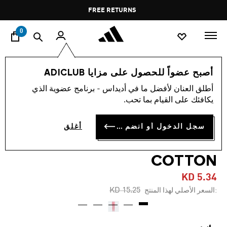
ا
Pause
FREE RETURNS
promotion
rotation
0
الأطفال
الملابس
أصبح عضواً للحصول على مزايا ADICLUB
أطلق العنان لأفضل ما في أديداس - برنامج عضوية الذي
-60%
يكافئك على القيام بما تحب.
بنطال الأطفال الضيق FUTURE
سجل الدخول أو انضم الآن
أغلق
ICONS ALLOVER PRINT
COTTON
KD 5.34
Price reduced from
to
KD 15.25
:السعر الأصلي لهذا المنتج