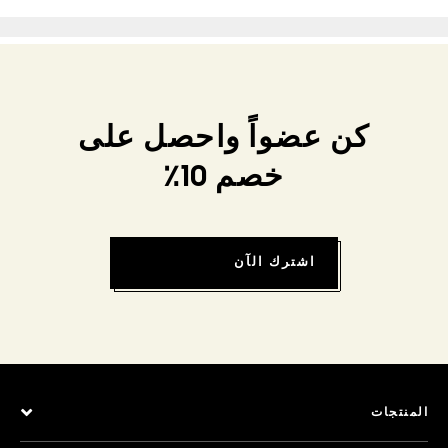
كن عضواً واحصل على
خصم 10٪
اشترك الآن
المنتجات