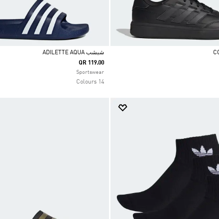
شبشب ADILETTE AQUA
QR 119.00
Selected
Sportswear
14 Colours