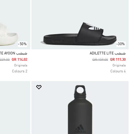
-50%
-30%
شبشب ADILETTE LITE
شبشب ADILETTE AYOON
ce Reduced From
To
Price Reduced From
To
229.00
QR 114.02
QR 159.00
QR 111.30
Selected
Selected
Originals
Originals
2 Colours
4 Colours