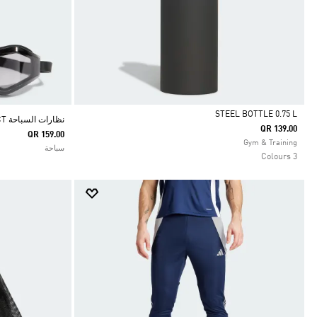
STEEL BOTTLE 0.75 L
نظارات السباحة RIPSTREAM SELECT
QR 139.00
QR 159.00
Selected
Gym & Training
سباحة
3 Colours