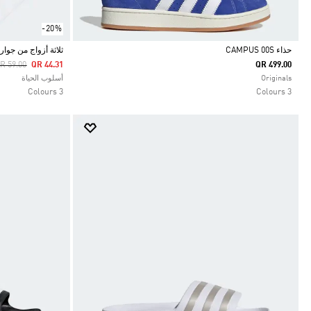
-20%
حذاء CAMPUS 00S
ثلاثة أزواج من جوارب بطول
rice Reduced From
To
R 59.00
QR 44.31
QR 499.00
Selected
Selected
Originals
أسلوب الحياة
3 Colours
3 Colours