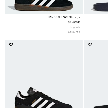
حذاء HANDBALL SPEZIAL
QR 479.00
Selected
Originals
6 Colours