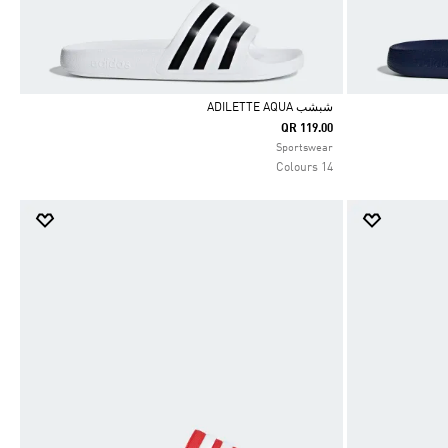
شبشب ADILETTE AQUA
QR 119.00
Selected
Sportswear
14 Colours