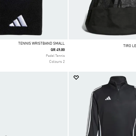
TENNIS WRISTBAND SMALL
QR 49.00
Selected
Padel Tennis
2 Colours