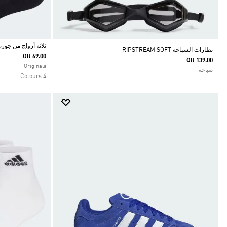
ثلاثة أزواج من جورب -CUT CREW
نظارات السباحة RIPSTREAM SOFT
QR 69.00
QR 139.00
Selected
Originals
سباحة
4 Colours