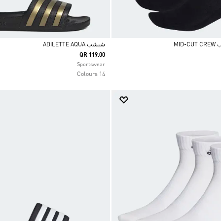
MID
شبشب ADILETTE AQUA
QR 119.00
Selected
Sportswear
14 Colours