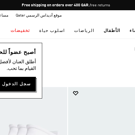
Pause
free returns
promotion
موقع أديداس الرسمي Qatar
مساع
rotation
اء
الأطفال
الرياضات
اسلوب حياة
تخفيضات
أصبح عضواً للحصول
أطلق العنان لأفضل
القيام بما تحب.