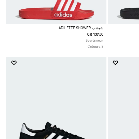
شبشب ADILETTE SHOWER
QR 139.00
Selected
Sportswear
8 Colours