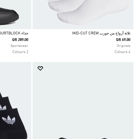
ثلاثة أزواج من جورب MID-CUT CREW
حذاء COURTBLOCK
QR 289.00
QR 69.00
Selected
Selected
Sportswear
Originals
2 Colours
4 Colours