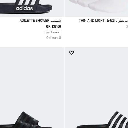
 الكاحل THIN AND LIGHT
شبشب ADILETTE SHOWER
P
QR 139.00
Q
Selected
Sportswear
8 Colours