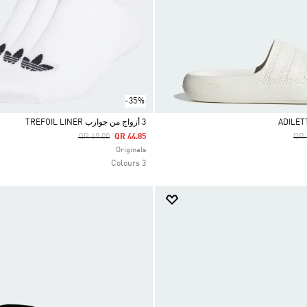
-35%
3 أزواج من جوارب TREFOIL LINER
Price Reduced From
To
Pri
QR 69.00
QR 44.85
QR 
Selected
Originals
3 Colours