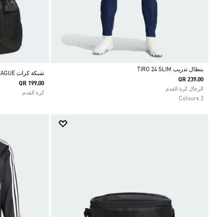
بنطال تدريب TIRO 24 SLIM
شبكة كرات TIRO LEAGUE
QR 239.00
QR 199.00
Selected
الرجال كرة القدم
كرة القدم
2 Colours