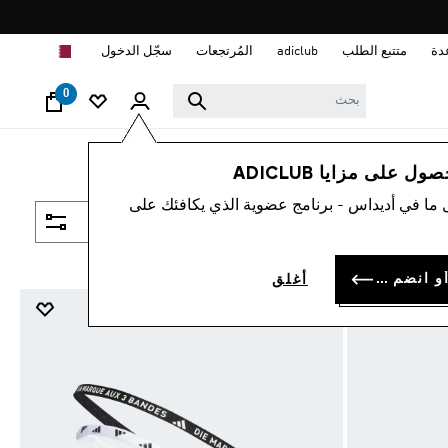
ا
دة
متتبع الطلب
adiclub
المُرتجعات
سجّل الدخول
0
 على مزايا ADICLUB
 ما في أديداس - برنامج عضوية الذي يكافئك على
فلتر و صنف
سجل الدخول أو انضم الآن
أغلق