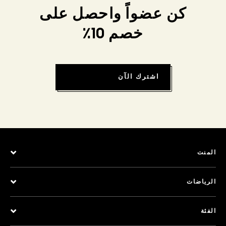
كن عضواً واحصل على
خصم 10٪
اشترك الآن
المنت
الرياضات
الفئة