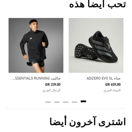
تحب أيضا هذه
ج
اكيت ADIZERO ESSENTIALS RUNNING
حذاء ADIZERO EVO SL
0
QR 339.00
QR 659.00
النساء الجري
الرجال الجري
ا
اشترى آخرون أيضا