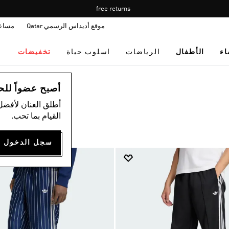
Pause
free returns
promotion
موقع أديداس الرسمي Qatar
مساع
rotation
اء
الأطفال
الرياضات
اسلوب حياة
تخفيضات
أصبح عضواً للحصول
أطلق العنان لأفضل
القيام بما تحب.