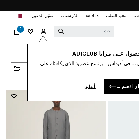
ا
دة
متتبع الطلب
adiclub
المُرتجعات
سجّل الدخول
0
 على مزايا ADICLUB
 ما في أديداس - برنامج عضوية الذي يكافئك على
فلتر و صنف
سجل الدخول أو انضم الآن
أغلق