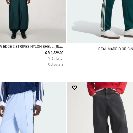
بنطال Y-3 RAW EDGE 3 STRIPES NYLON SHELL
QR 1,329.00
Selected
الرجال Y-3
2 Colours