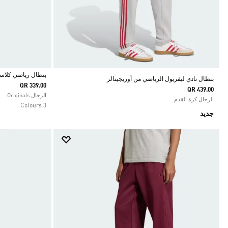
بنطال رياضي كلاس
بنطال نادي ليفربول الرياضي من أوريجينالز
QR 339.00
QR 439.00
Selected
الرجال Originals
الرجال كرة القدم
3 Colours
جديد