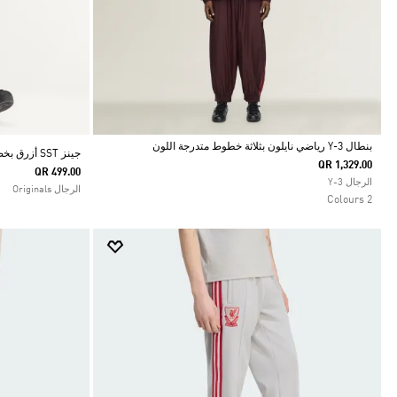
بنطال Y-3 رياضي نايلون بثلاثة خطوط متدرجة اللون
جينز SST أزرق بخصر متوسط الارتفاع بقصة أرجل مستقيمة
QR 1,329.00
QR 499.00
Selected
الرجال Y-3
الرجال Originals
2 Colours