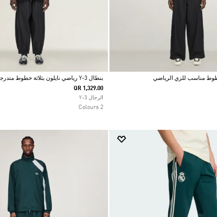
بنطال Y-3 رياضي نايلون بثلاثة خطوط متدرجة اللون
QR 1,329.00
Selected
الرجال Y-3
2 Colours