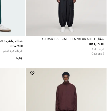
بنطال Y-3 RAW EDGE 3 STRIPES NYLON SHELL
بنطال رياضي REAL MADRID ORIGINALS
QR 1,329.00
QR 439.00
Selected
الرجال Y-3
الرجال كرة القدم
2 Colours
جديد