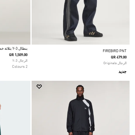
بنطال Y-3 بثلاثة خطوط مناسب للزي الرياضي
FIREBIRD PNT
QR 1,509.00
QR 479.00
Selected
الرجال Y-3
الرجال Originals
2 Colours
جديد