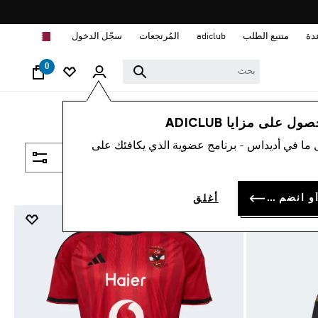
ا
دة
متتبع الطلب
adiclub
المُرتجعات
سجّل الدخول
0
 على مزايا ADICLUB
 ما في أديداس - برنامج عضوية الذي يكافئك على
فلتر و صنف
سجل الدخول أو انضم الآن
أغلق