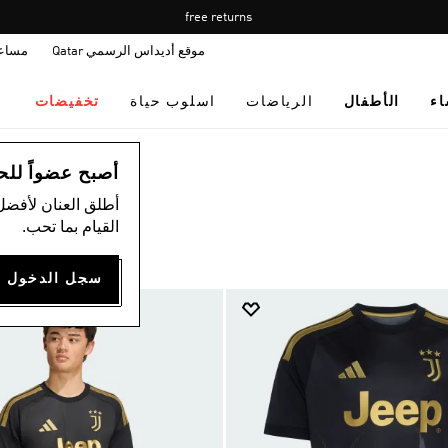
Pause
Free shipping on orders over 400 QAR.
free returns
promotion
موقع أديداس الرسمي Qatar
مساع
rotation
اء
الأطفال
الرياضات
اسلوب حياة
تخفيضات
أصبح عضواً للحصول
أطلق العنان لأفضل
القيام بما تحب.