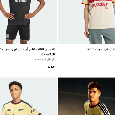
تياطي لموسم 26/27
القميص الثالث لنادي أولمبيك ليون لموسم 26/27
QR 479.00
الرجال كرة القدم
جديد