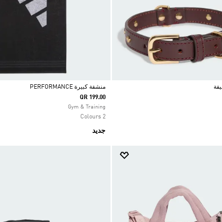
يفة
منشفة كبيرة PERFORMANCE
QR 199.00
Selected
Gym & Training
2 Colours
جديد