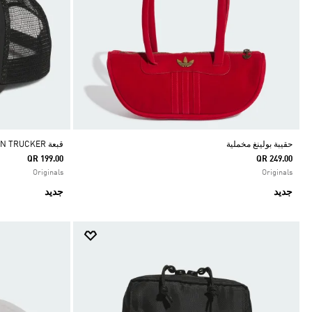
حقيبة بولينغ مخملية
قبعة SKATEBOARDING X TYSHAWN TRUCKER
QR 199.00
QR 249.00
Originals
Originals
جديد
جديد