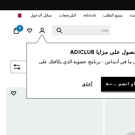
ا
دة
متتبع الطلب
adiclub
المُرتجعات
سجّل الدخول
0
 على مزايا ADICLUB
 ما في أديداس - برنامج عضوية الذي يكافئك على
فلتر و صنف
سجل الدخول أو انضم الآن
أغلق