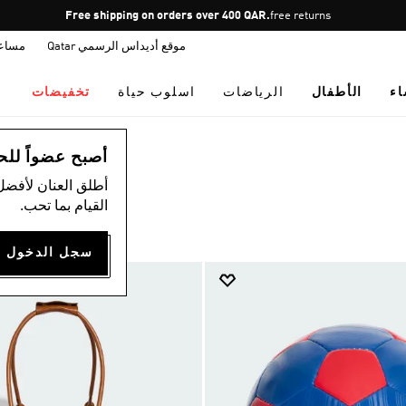
Pause
free returns
promotion
موقع أديداس الرسمي Qatar
مساع
rotation
اء
الأطفال
الرياضات
اسلوب حياة
تخفيضات
أصبح عضواً للحصول
أطلق العنان لأفضل
القيام بما تحب.