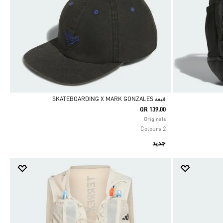
قبعة SKATEBOARDING X MARK GONZALES
QR 139.00
Selected
Originals
2 Colours
جديد