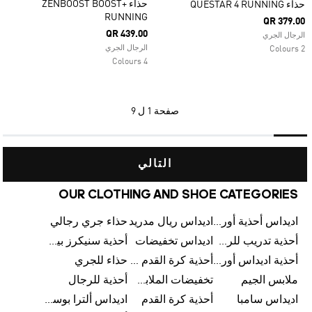
حذاء ZENBOOST BOOST+
حذاء QUESTAR 4 RUNNING
RUNNING
QR 379.00
QR 439.00
الرجال الجري
الرجال الجري
2 Colours
4 Colours
صفحة
1 ل 9
التالي
OUR CLOTHING AND SHOE CATEGORIES
اديداس أحذية أورجينالز
اديداس ريال مدريد
حذاء جري رجالي
أحذية تدريب للرجال
اديداس تخفيضات
أحذية سنيكرز بيضاء للرجال
أحذية اديداس أورجينال للنساء
أحذية كرة القدم للرجال
حذاء للجري
ملابس الجيم
تخفيضات الملابس للأطفال
أحذية للرجال
اديداس سامبا
أحذية كرة القدم
اديداس ألترا بوست