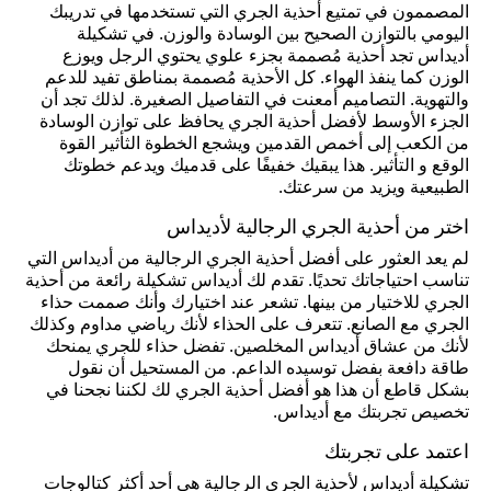
المصممون في تمتيع أحذية الجري التي تستخدمها في تدريبك
اليومي بالتوازن الصحيح بين الوسادة والوزن. في تشكيلة
أديداس تجد أحذية مُصممة بجزء علوي يحتوي الرجل ويوزع
الوزن كما ينفذ الهواء. كل الأحذية مُصممة بمناطق تفيد للدعم
والتهوية. التصاميم أمعنت في التفاصيل الصغيرة. لذلك تجد أن
الجزء الأوسط لأفضل أحذية الجري يحافظ على توازن الوسادة
من الكعب إلى أخمص القدمين ويشجع الخطوة الثأثير القوة
الوقع و التأثير. هذا يبقيك خفيفًا على قدميك ويدعم خطوتك
الطبيعية ويزيد من سرعتك.
اختر من أحذية الجري الرجالية لأديداس
لم يعد العثور على أفضل أحذية الجري الرجالية من أديداس التي
تناسب احتياجاتك تحديًا. تقدم لك أديداس تشكيلة رائعة من أحذية
الجري للاختيار من بينها. تشعر عند اختيارك وأنك صممت حذاء
الجري مع الصانع. تتعرف على الحذاء لأنك رياضي مداوم وكذلك
لأنك من عشاق أديداس المخلصين. تفضل حذاء للجري يمنحك
طاقة دافعة بفضل توسيده الداعم. من المستحيل أن نقول
بشكل قاطع أن هذا هو أفضل أحذية الجري لك لكننا نجحنا في
تخصيص تجربتك مع أديداس.
اعتمد على تجربتك
تشكيلة أديداس لأحذية الجري الرجالية هي أحد أكثر كتالوجات