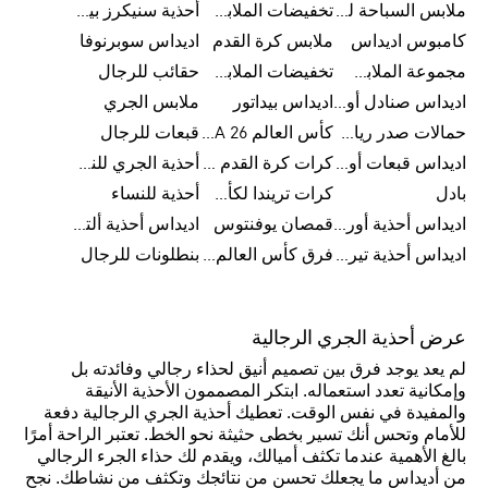
ملابس السباحة للرجال
تخفيضات الملابس الرياضية
أحذية سنيكرز بيضاء للرجال
كامبوس اديداس
ملابس كرة القدم
اديداس سوبرنوفا
مجموعة الملابس الرياضية
تخفيضات الملابس للرجال
حقائب للرجال
اديداس صنادل أورجينال للنساء
اديداس بيداتور
ملابس الجري
حمالات صدر رياضية
كأس العالم FIFA 26™
قبعات للرجال
اديداس قبعات أورجينال للرجال
كرات كرة القدم للرجال
أحذية الجري للنساء
بادل
كرات تريندا لكأس العالم FIFA 26™
أحذية للنساء
اديداس أحذية أورجينال للرجال
قمصان يوفنتوس
اديداس أحذية ألترا بوست للرجال
اديداس أحذية تيريكس
فرق كأس العالم FIFA 26™
بنطلونات للرجال
عرض أحذية الجري الرجالية
لم يعد يوجد فرق بين تصميم أنيق لحذاء رجالي وفائدته بل
وإمكانية تعدد استعماله. ابتكر المصممون الأحذية الأنيقة
والمفيدة في نفس الوقت. تعطيك أحذية الجري الرجالية دفعة
للأمام وتحس أنك تسير بخطى حثيثة نحو الخط. تعتبر الراحة أمرًا
بالغ الأهمية عندما تكثف أميالك، ويقدم لك حذاء الجرء الرجالي
من أديداس ما يجعلك تحسن من نتائجك وتكثف من نشاطك. نجح