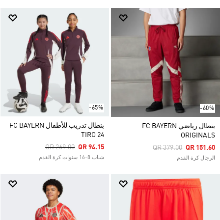
-65%
-60%
بنطال تدريب للأطفال FC BAYERN
بنطال رياضي FC BAYERN
TIRO 24
ORIGINALS
Price Reduced From
To
QR 269.00
QR 94.15
Price Reduced From
To
QR 379.00
QR 151.60
شباب 8-16 سنوات كرة القدم
الرجال كرة القدم