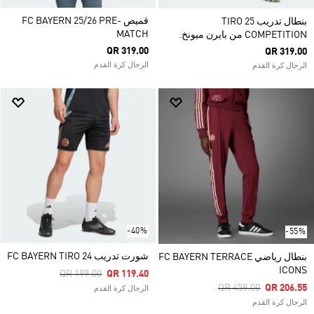
قميص FC BAYERN 25/26 PRE-
بنطال تدريب TIRO 25
MATCH
COMPETITION من بايرن ميونخ.
QR 319.00
QR 319.00
الرجال كرة القدم
الرجال كرة القدم
-40%
-55%
شورت تدريب FC BAYERN TIRO 24
بنطال رياضي FC BAYERN TERRACE
ICONS
Price Reduced From
To
QR 199.00
QR 119.40
Price Reduced From
To
QR 459.00
QR 206.55
الرجال كرة القدم
الرجال كرة القدم