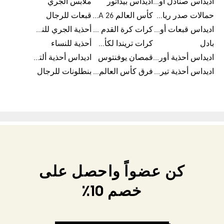
اديداس صنادل أورجينال للنساء
اديداس بيداتور
ملابس الجري
حمالات صدر رياضية
كأس العالم FIFA 26™
قبعات للرجال
اديداس قبعات أورجينال للرجال
كرات كرة القدم للرجال
أحذية الجري للنساء
بادل
كرات تريندا لكأس العالم FIFA 26™
أحذية للنساء
اديداس أحذية أورجينال للرجال
قمصان يوفنتوس
اديداس أحذية ألترا بوست للرجال
اديداس أحذية تيريكس
فرق كأس العالم FIFA 26™
بنطلونات للرجال
كن عضواً واحصل على
خصم 10٪