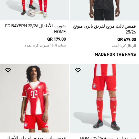
شورت للأطفال FC BAYERN 25/26
قميص ثالث مريح لفريق بايرن ميونخ
HOME
25/26
QR 179.00
QR 479.00
شباب 8-16 سنوات كرة القدم
الرجال كرة القدم
MADE FOR THE FANS
قميص بايرن ميونخ المنزلي الأصلي
شورت ايرن ميونخ 25/26 HOME