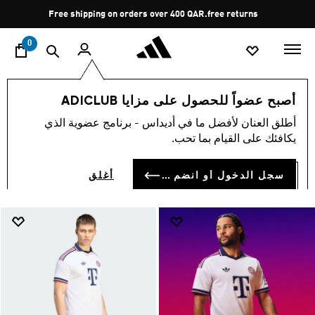
ا
Pause
free returns
promotion
rotation
0
FC Bayern Munchen
الرياضات
كرة القدم
أصبح عضواً للحصول على مزايا ADICLUB
FC BAYERN MUNCHEN
أطلق العنان لأفضل ما في أديداس - برنامج عضوية الذي
(55)
يكافئك على القيام بما تحب.
فلتر و صنف
صور كبيرة
سجل الدخول أو انضم الآن
أغلق