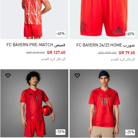
-60%
-60%
قميص FC BAYERN PRE-MATCH
شورت FC BAYERN 24/25 HOME
Price Reduced From
To
QR 319.00
QR 127.60
Price Reduced From
To
QR 199.00
QR 79.60
الرجال كرة القدم
الرجال كرة القدم
-55%
-25%