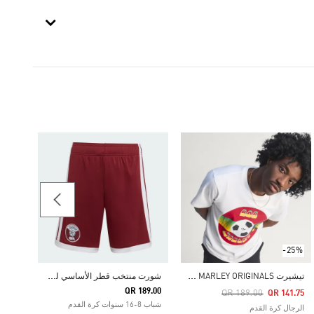
-50%
جوارب NY 26 HOME
Price Reduced From
To
49.50
كرة ال
-25%
ت
يشيرت BOB MARLEY ORIGINALS
ش
ورت منتخب قطر الأساسي لعام 2026 للأطفال
QR 189.00
Price Reduced From
To
QR 189.00
QR 141.75
شباب 8-16 سنوات كرة القدم
الرجال كرة القدم