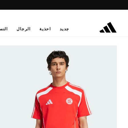
جديد
احذية
الرجال
النس