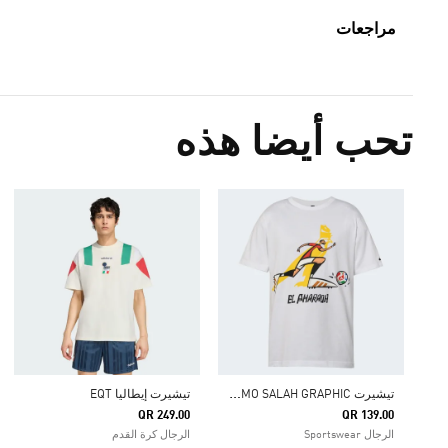
مراجعات
تحب أيضا هذه
ت
يشيرت MO SALAH GRAPHIC للأطفال
تيشيرت إيطاليا EQT
QR 249.00
QR 139.00
الرجال Sportswear
الرجال كرة القدم