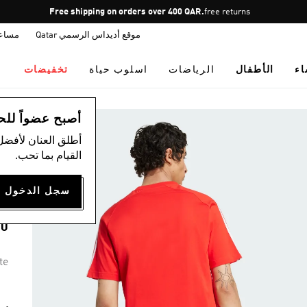
Pause
Free shipping on orders over 400 QAR.
free returns
promotion
موقع أديداس الرسمي Qatar
مساع
rotation
اء
الأطفال
الرياضات
اسلوب حياة
تخفيضات
ال
أصبح عضواً للحصول
أطلق العنان لأفضل
)
القيام بما تحب.
P
00
te