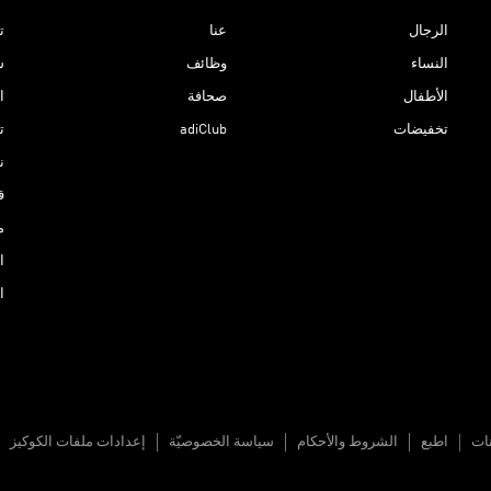
الرجال
عنا
ت
النساء
وظائف
ش
الأطفال
صحافة
ا
تخفيضات
adiClub
ت
نادي 
ق
م
ا
ا
نات
اطبع
الشروط والأحكام
سياسة الخصوصيّة
إعدادات ملفات الكوكيز