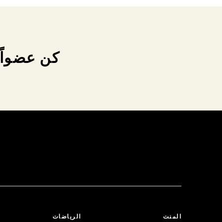
كن عضواً 
المنت
الرياضات