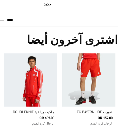
جديد
اشترى آخرون أيضا
ج
اكيت رياضية FC BAYERN UBP DOUBLEKNIT
شورت FC BAYERN UBP
QR 409.00
QR 159.00
الرجال كرة القدم
الرجال كرة القدم