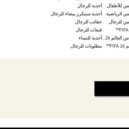
بس للأطفال
أحذية للرجال
س الرياضية
أحذية سنيكرز بيضاء للرجال
بس للرجال
حقائب للرجال
قبعات للرجال
كرات تريندا لكأس العالم FIFA 26™
أحذية للنساء
FI™
بنطلونات للرجال