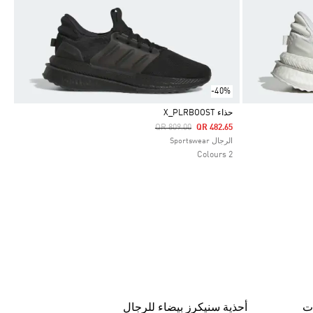
-40%
حذاء X_PLRBOOST
Price Reduced From
To
QR 809.00
QR 482.65
Selected
الرجال Sportswear
2 Colours
ت
أحذية سنيكرز بيضاء للرجال