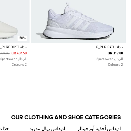
-50%
حذاء X_PLR PATH
حذاء X_PLRBOOST
ce Reduced From
To
809.00
QR 404.50
QR 319.00
Selected
Selected
الرجال Sportswear
الرجال Sportswear
2 Colours
2 Colours
OUR CLOTHING AND SHOE CATEGORIES
اديداس أحذية أورجينالز
اديداس ريال مدريد
حذاء