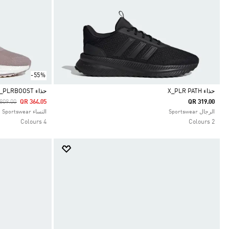
-55%
حذاء X_PLR PATH
حذاء X_PLRBOOST
ce Reduced From
To
809.00
QR 364.05
QR 319.00
Selected
Selected
الرجال Sportswear
النساء Sportswear
4 Colours
2 Colours