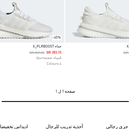
-65%
حذاء X_PLRBOOST
Price Reduced From
To
Pri
QR 809.00
QR 283.15
QR 
Selected
النساء Sportswear
4 Colours
صفحة
1 ل 1
 جري رجالي
أحذية تدريب للرجال
اديداس تخفيضا