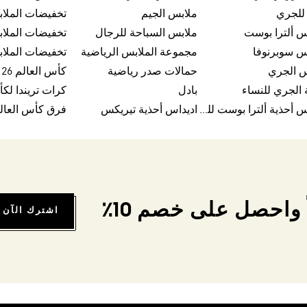
للجري
ملابس الجيم
تخفيضات الملا
س ألترا بوست
ملابس السباحة للرجال
تخفيضات الملاب
س سوبرنوفا
مجموعة الملابس الرياضية
تخفيضات الملا
س الجري
حمالات صدر رياضية
كأس العالم FIFA 26™
 الجري للنساء
بادل
اديداس أحذية ألترا بوست للرجال
اديداس أحذية تيريكس
فرق كأس العالم FA 26
واحصل على خصم 10٪
اشترك الآن