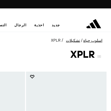
جديد
احذية
الرجال
النس
XPLR
اسلوب حياة
تشكيلات
XPLR
(8)