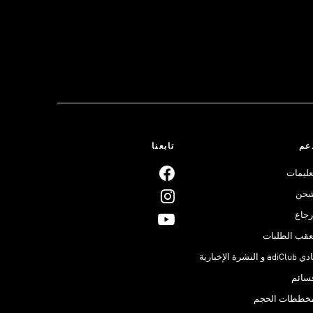
عم
تابعنا
عليمات
حن
رجاع
عقب الطلبات
adiClub و النشرة الإخبارية
سائم
خططات الحجم