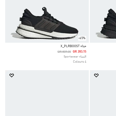
-65%
حذاء X_PLRBOOST
Price Reduced From
To
QR 809.00
QR 283.15
Selected
النساء Sportswear
4 Colours