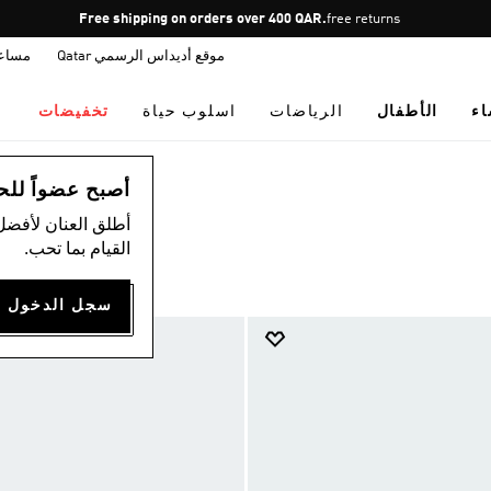
Pause
Free shipping on orders over 400 QAR.
free returns
promotion
موقع أديداس الرسمي Qatar
مساع
rotation
اء
الأطفال
الرياضات
اسلوب حياة
تخفيضات
أصبح عضواً للحصول
أطلق العنان لأفضل
القيام بما تحب.