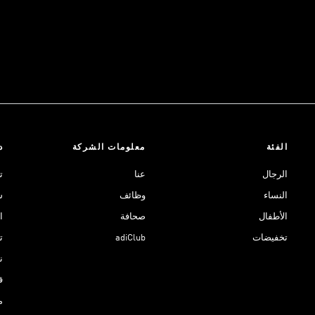
الفئة
معلومات الشركة
د
الرجال
عنا
ت
النساء
وظائف
ش
الأطفال
صحافة
ا
تخفيضات
adiClub
ت
نادي 
ق
م