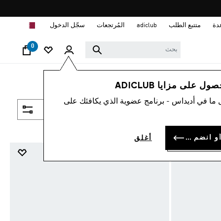
ا
دة
متتبع الطلب
adiclub
المُرتجعات
سجّل الدخول
0
 على مزايا ADICLUB
 ما في أديداس - برنامج عضوية الذي يكافئك على
فلتر و صنف
سجل الدخول أو انضم الآن
أغلق